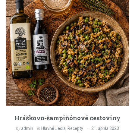
Hráškovo-šampiňónové cestoviny
by
admin
in
Hlavné Jedlá
,
Recepty
21. apríla 2023