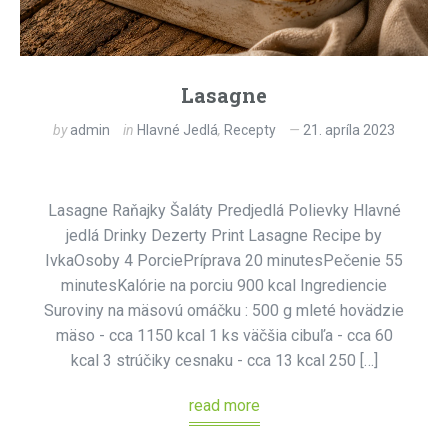
Lasagne
by
admin
in
Hlavné Jedlá
,
Recepty
21. apríla 2023
Lasagne Raňajky Šaláty Predjedlá Polievky Hlavné
jedlá Drinky Dezerty Print Lasagne Recipe by
IvkaOsoby 4 PorciePríprava 20 minutesPečenie 55
minutesKalórie na porciu 900 kcal Ingrediencie
Suroviny na mäsovú omáčku : 500 g mleté hovädzie
mäso - cca 1150 kcal 1 ks väčšia cibuľa - cca 60
kcal 3 strúčiky cesnaku - cca 13 kcal 250 […]
read more