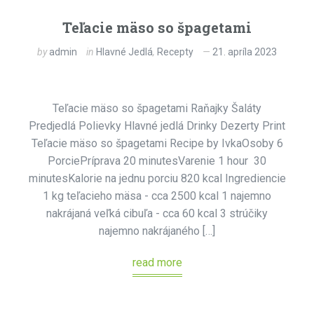
Teľacie mäso so špagetami
by
admin
in
Hlavné Jedlá
,
Recepty
21. apríla 2023
Teľacie mäso so špagetami Raňajky Šaláty
Predjedlá Polievky Hlavné jedlá Drinky Dezerty Print
Teľacie mäso so špagetami Recipe by IvkaOsoby 6
PorciePríprava 20 minutesVarenie 1 hour 30
minutesKalorie na jednu porciu 820 kcal Ingrediencie
1 kg teľacieho mäsa - cca 2500 kcal 1 najemno
nakrájaná veľká cibuľa - cca 60 kcal 3 strúčiky
najemno nakrájaného […]
read more