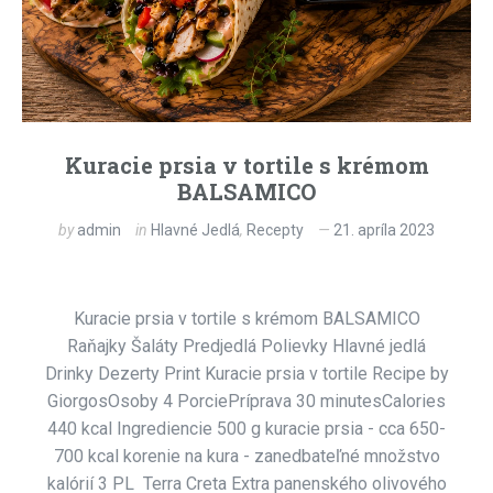
Kuracie prsia v tortile s krémom
BALSAMICO
by
admin
in
Hlavné Jedlá
,
Recepty
21. apríla 2023
Kuracie prsia v tortile s krémom BALSAMICO
Raňajky Šaláty Predjedlá Polievky Hlavné jedlá
Drinky Dezerty Print Kuracie prsia v tortile Recipe by
GiorgosOsoby 4 PorciePríprava 30 minutesCalories
440 kcal Ingrediencie 500 g kuracie prsia - cca 650-
700 kcal korenie na kura - zanedbateľné množstvo
kalórií 3 PL Terra Creta Extra panenského olivového