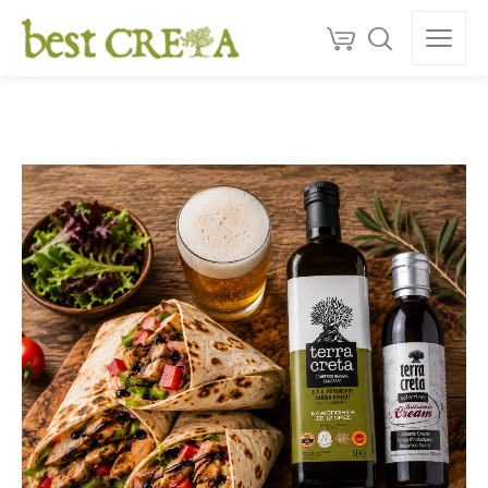
Doprava
ZDARMA
nad 130 €
150+
ocenéní
★★★★★
5,0
Kvalita z Kréty