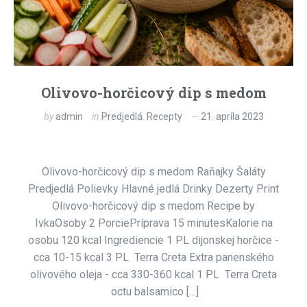
Olivovo-horčicový dip s medom
by
admin
in
Predjedlá
,
Recepty
21. apríla 2023
Olivovo-horčicový dip s medom Raňajky Šaláty
Predjedlá Polievky Hlavné jedlá Drinky Dezerty Print
Olivovo-horčicový dip s medom Recipe by
IvkaOsoby 2 PorciePríprava 15 minutesKalorie na
osobu 120 kcal Ingrediencie 1 PL dijonskej horčice -
cca 10-15 kcal 3 PL Terra Creta Extra panenského
olivového oleja - cca 330-360 kcal 1 PL Terra Creta
octu balsamico […]