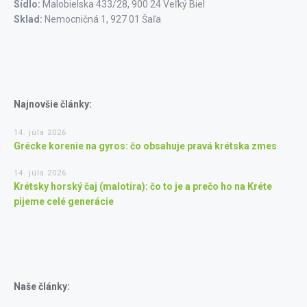
Sídlo:
Malobielska 433/28, 900 24 Veľký Biel
Sklad:
Nemocničná 1, 927 01 Šaľa
Najnovšie články:
14. júla 2026
Grécke korenie na gyros: čo obsahuje pravá krétska zmes
14. júla 2026
Krétsky horský čaj (malotira): čo to je a prečo ho na Kréte
pijeme celé generácie
Naše články: