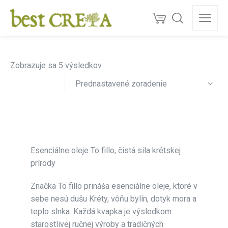
Doprava
ZDARMA
nad 130 €
150+
ocenéní
★★★★★
5,0
Kvalita z Kréty
Zobrazuje sa 5 výsledkov
Prednastavené zoradenie
Esenciálne oleje To fillo, čistá sila krétskej
prírody
Značka To fillo prináša esenciálne oleje, ktoré v
sebe nesú dušu Kréty, vôňu bylín, dotyk mora a
teplo slnka. Každá kvapka je výsledkom
starostlivej ručnej výroby a tradičných