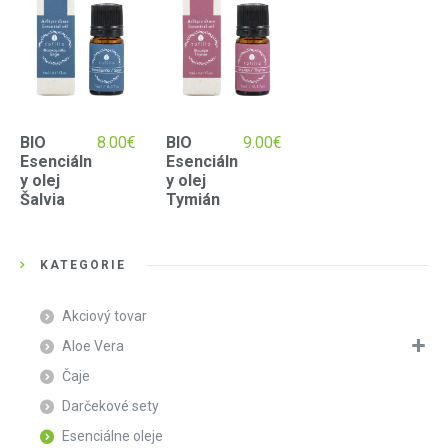
BIO
8.00
€
BIO
9.00
€
Esenciáln
Esenciáln
y olej
y olej
Šalvia
Tymián
KATEGÓRIE
Akciový tovar
Aloe Vera
Čaje
Darčekové sety
Esenciálne oleje