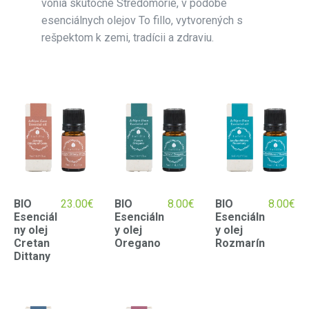
vonia skutočné Stredomorie, v podobe
esenciálnych olejov To fillo, vytvorených s
rešpektom k zemi, tradícii a zdraviu.
BIO
23.00
€
BIO
8.00
€
BIO
8.00
€
Esenciál
Esenciáln
Esenciáln
ny olej
y olej
y olej
Cretan
Oregano
Rozmarín
Dittany