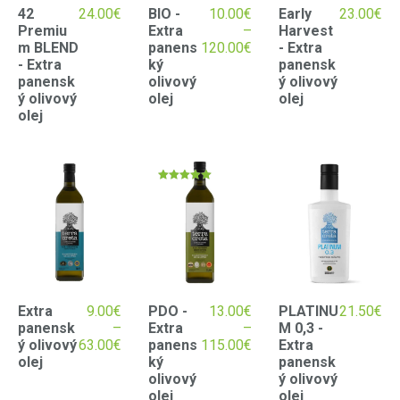
42
24.00
€
BIO -
10.00
€
Early
23.00
€
Premiu
Extra
–
Harvest
m BLEND
panens
120.00
€
- Extra
- Extra
ký
panensk
panensk
olivový
ý olivový
ý olivový
olej
olej
olej
Hodnotenie
5.00
z 5
Extra
9.00
€
PDO -
13.00
€
PLATINU
21.50
€
panensk
–
Extra
–
M 0,3 -
ý olivový
63.00
€
panens
115.00
€
Extra
olej
ký
panensk
olivový
ý olivový
olej
olej