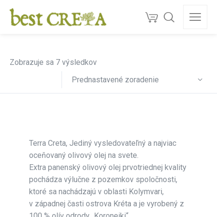
Doprava
ZDARMA
nad 130 €
150+
ocenéní
★★★★★
5,0
Kvalita z Kréty
Zobrazuje sa 7 výsledkov
Prednastavené zoradenie
Terra Creta, Jediný vysledovateľný a najviac
oceňovaný olivový olej na svete.
Extra panenský olivový olej prvotriednej kvality
pochádza výlučne z pozemkov spoločnosti,
ktoré sa nachádzajú v oblasti Kolymvari,
v západnej časti ostrova Kréta a je vyrobený z
100 % olív odrody „Koroneiki“.