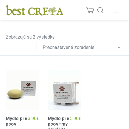
Doprava
ZDARMA
nad 130 €
150+
ocenéní
★★★★★
5,0
Kvalita z Kréty
Zobrazujú sa 2 výsledky
Prednastavené zoradenie
Mydlo pre
3.90
€
Mydlo pre
5.90
€
psov
psov+my