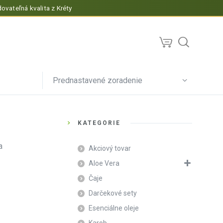
ovateľná kvalita z Kréty
Prednastavené zoradenie
KATEGÓRIE
a
Akciový tovar
Aloe Vera
Čaje
Darčekové sety
Esenciálne oleje