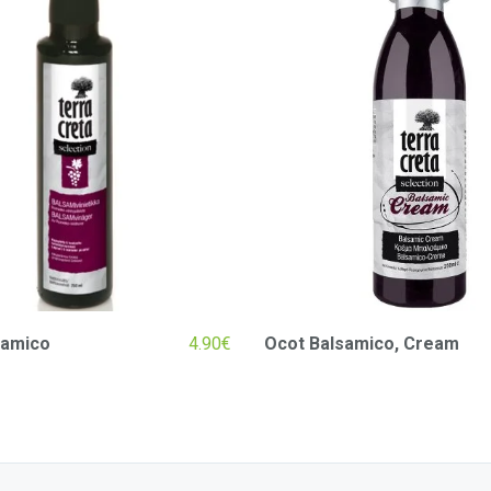
samico
4.90
€
Ocot Balsamico, Cream