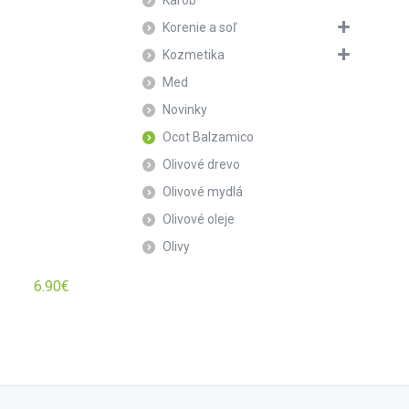
Karob
Korenie a soľ
Kozmetika
Med
Novinky
Ocot Balzamico
Olivové drevo
Olivové mydlá
Olivové oleje
Olivy
6.90
€