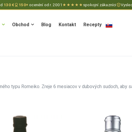
ad
130 €
150+
ocenéní od r. 2001
★★★★★
spokojní zákazníci
Vysled
Obchod
Blog
Kontakt
Recepty
Obchod
Blog
Kontakt
Recepty
čného typu Romeiko. Zreje 6 mesiacov v dubových sudoch, aby s