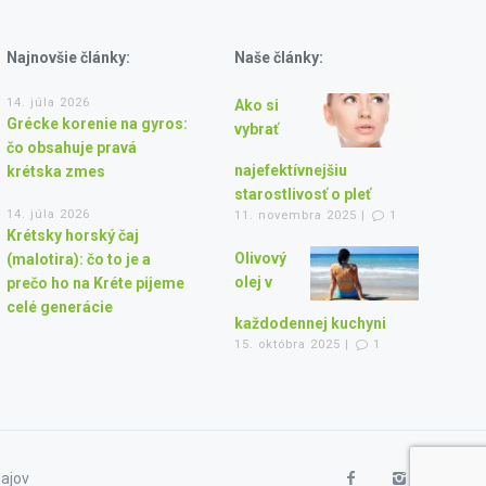
Najnovšie články:
Naše články:
14. júla 2026
Ako si
Grécke korenie na gyros:
vybrať
čo obsahuje pravá
najefektívnejšiu
krétska zmes
starostlivosť o pleť
14. júla 2026
11. novembra 2025 |
1
Krétsky horský čaj
Olivový
(malotira): čo to je a
olej v
prečo ho na Kréte pijeme
celé generácie
každodennej kuchyni
15. októbra 2025 |
1
ajov