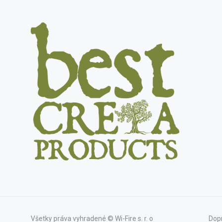
Všetky práva vyhradené © Wi-Fire s. r. o
Dopr