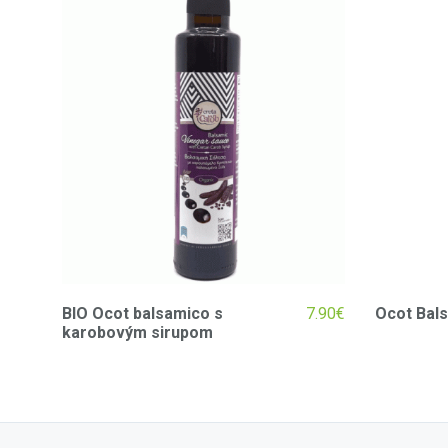
BIO Ocot balsamico s
7.90
€
Ocot Bal
karobovým sirupom