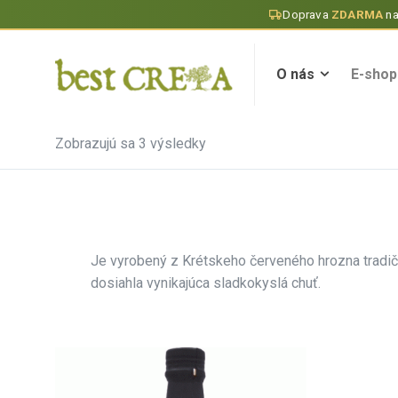
Doprava
ZDARMA
n
O nás
E-shop
O nás
E-shop
Zobrazujú sa 3 výsledky
Je vyrobený z Krétskeho červeného hrozna tradi
dosiahla vynikajúca sladkokyslá chuť.