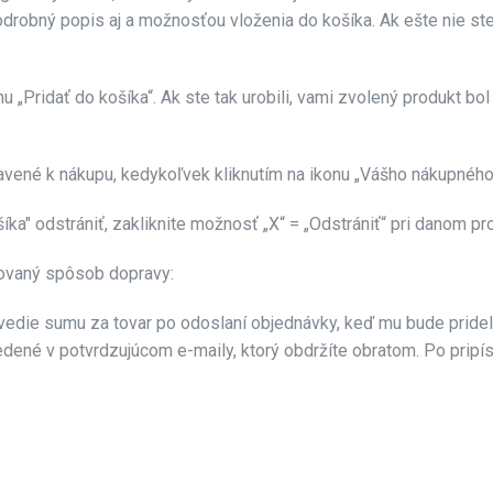
odrobný popis aj a možnosťou vloženia do košíka. Ak ešte nie ste 
 „Pridať do košíka“. Ak ste tak urobili, vami zvolený produkt bol
avené k nákupu, kedykoľvek kliknutím na ikonu „Vášho nákupného k
íka" odstrániť, zakliknite možnosť „X“ = „Odstrániť“ pri danom pr
rovaný spôsob dopravy:
vedie sumu za tovar po odoslaní objednávky, keď mu bude pridel
 uvedené v potvrdzujúcom e-maily, ktorý obdržíte obratom. Po pri