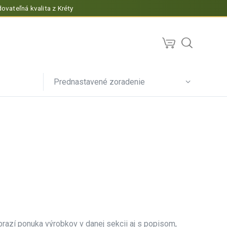
ovateľná kvalita z Kréty
Prednastavené zoradenie
brazí ponuka výrobkov v danej sekcii aj s popisom,