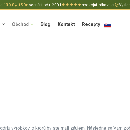
ad
130 €
150+
ocenéní od r. 2001
★★★★★
spokojní zákazníci
Vysled
Obchod
Blog
Kontakt
Recepty
Obchod
Blog
Kontakt
Recepty
tegóriu výrobkov, o ktorú by ste mali záujem. Následne sa Vám zo