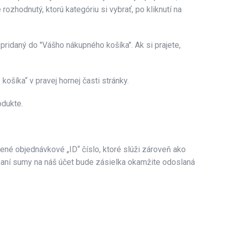
rozhodnutý, ktorú kategóriu si vybrať, po kliknutí na
 pridaný do "Vášho nákupného košíka". Ak si prajete,
ošíka“ v pravej hornej časti stránky.
odukte.
ené objednávkové „ID“ číslo, ktoré slúži zároveň ako
písaní sumy na náš účet bude zásielka okamžite odoslaná