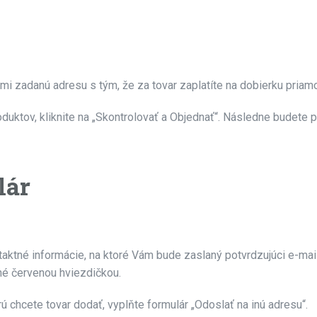
i zadanú adresu s tým, že za tovar zaplatíte na dobierku priamo
oduktov, kliknite na „Skontrolovať a Objednať“. Následne budet
lár
aktné informácie, na ktoré Vám bude zaslaný potvrdzujúci e-mail
né červenou hviezdičkou.
ú chcete tovar dodať, vyplňte formulár „Odoslať na inú adresu“.