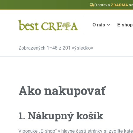
Doprava
ZDARMA
n
O nás
E-shop
O nás
E-shop
Zobrazených 1–48 z 201 výsledkov
Ako nakupovať
1. Nákupný košík
V ponuke „E-shop“ v hlavne časti stránky si zvolíte ka