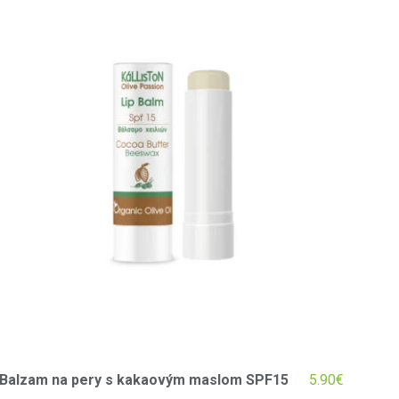
Balzam na pery s kakaovým maslom SPF15
5.90
€