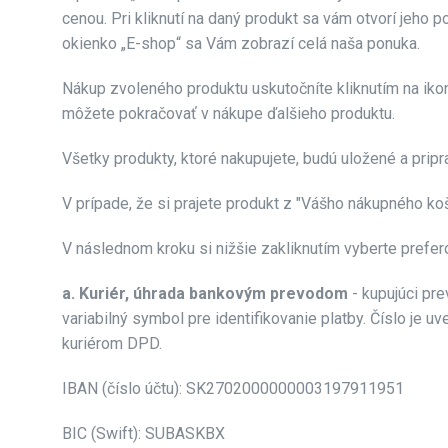
cenou. Pri kliknutí na daný produkt sa vám otvorí jeho p
okienko „E-shop“ sa Vám zobrazí celá naša ponuka.
Nákup zvoleného produktu uskutočníte kliknutím na ikonu
môžete pokračovať v nákupe ďalšieho produktu.
Všetky produkty, ktoré nakupujete, budú uložené a pripr
V prípade, že si prajete produkt z "Vášho nákupného koš
V následnom kroku si nižšie zakliknutím vyberte prefe
a. Kuriér, úhrada bankovým prevodom
- kupujúci pre
variabilný symbol pre identifikovanie platby. Číslo je
kuriérom DPD.
IBAN (číslo účtu): SK2702000000003197911951
BIC (Swift): SUBASKBX