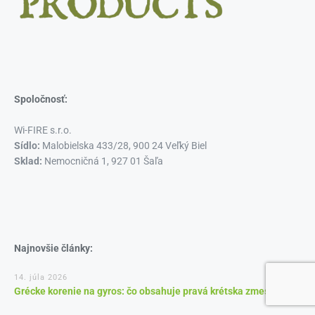
Spoločnosť:
Wi-FIRE s.r.o.
Sídlo:
Malobielska 433/28, 900 24 Veľký Biel
Sklad:
Nemocničná 1, 927 01 Šaľa
Najnovšie články:
14. júla 2026
Grécke korenie na gyros: čo obsahuje pravá krétska zmes