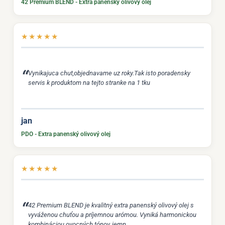
42 Premium BLEND - Extra panenský olivový olej
★
★
★
★
★
Vynikajuca chut,objednavame uz roky.Tak isto poradensky
servis k produktom na tejto stranke na 1 tku
jan
PDO - Extra panenský olivový olej
★
★
★
★
★
42 Premium BLEND je kvalitný extra panenský olivový olej s
vyváženou chuťou a príjemnou arómou. Vyniká harmonickou
kombináciou ovocných tónov, jemn...