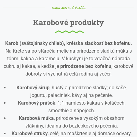
nami overená kvalita
Karobové produkty
Karob (svätojánsky chlieb), krétska sladkosť bez kofeínu.
Na Kréte sa po stáročia melie na prirodzene sladkú múku s
tónmi kakaa a karamelu. V kuchyni je to vďačná náhrada
cukru aj kakaa, a keďže je
prirodzene bez kofeínu
, karobové
dobroty si vychutná celá rodina aj večer.
Karobový sirup
, hustý a prirodzene sladký; do kaše,
jogurtu, palaciniek, kávy aj na pečenie.
Karobový prášok
, 1:1 namiesto kakaa v koláčoch,
smoothie a nápojoch.
Karobová múka
, prirodzene s vysokým obsahom
vlákniny, ideálna do bezlepkového pečenia.
Karobové struky
, celé, na maškrtenie aj domáce odvary.