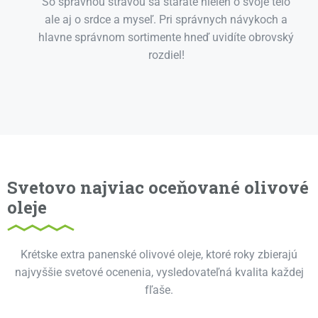
So správnou stravou sa staráte nielen o svoje telo
ale aj o srdce a myseľ. Pri správnych návykoch a
hlavne správnom sortimente hneď uvidíte obrovský
rozdiel!
Svetovo najviac oceňované olivové
oleje
Krétske extra panenské olivové oleje, ktoré roky zbierajú
najvyššie svetové ocenenia, vysledovateľná kvalita každej
fľaše.