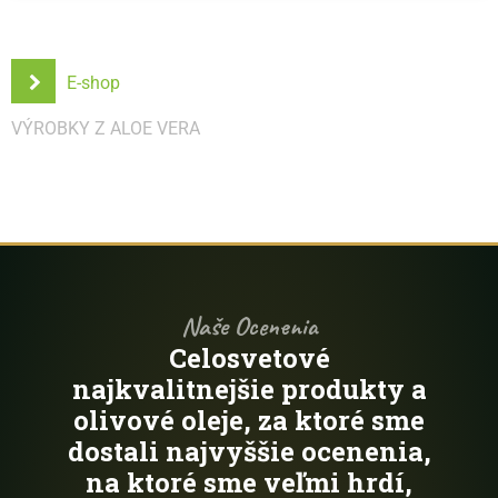
E-shop
VÝROBKY Z ALOE VERA
Naše Ocenenia
Celosvetové
najkvalitnejšie produkty a
olivové oleje, za ktoré sme
dostali najvyššie ocenenia,
na ktoré sme veľmi hrdí,