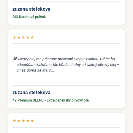
zuzana stefekova
BIO Karobový prášok
★
★
★
★
★
Olivový olej ma príjemne prekvapil svojou kvalitou. Určite ho
odporúčam každému, kto hľadá chutný a kvalitný olivový olej –
u nás doma sa stal n...
zuzana stefekova
42 Premium BLEND - Extra panenský olivový olej
★
★
★
★
★