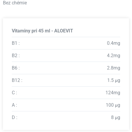
Bez chémie
Vitaminy pri 45 ml - ALOEVIT
B1 :
0.4mg
B2 :
4.2mg
B6 :
2.8mg
B12 :
1.5 μg
C :
124mg
A :
100 μg
D :
8 μg