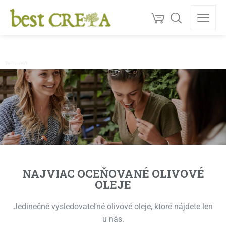
Doprava
ZDARMA
nad 130 €
150+
ocenéní
★★★★★
5,0
Kvalita z Kréty
Prémiové krétske olivové oleje, Karob a prírodné produkty | Best Creta
jednotka na trhu
NAJVIAC OCEŇOVANÉ OLIVOVÉ
OLEJE
Jedinečné vysledovateľné olivové oleje, ktoré nájdete len
u nás.