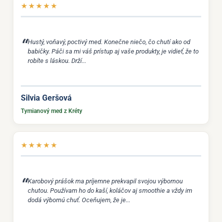
★
★
★
★
★
Hustý, voňavý, poctivý med. Konečne niečo, čo chutí ako od
babičky. Páči sa mi váš prístup aj vaše produkty, je vidieť, že to
robíte s láskou. Drží...
Silvia Geršová
Tymianový med z Kréty
★
★
★
★
★
Karobový prášok ma príjemne prekvapil svojou výbornou
chutou. Používam ho do kaší, koláčov aj smoothie a vždy im
dodá výbornú chuť. Oceňujem, že je...