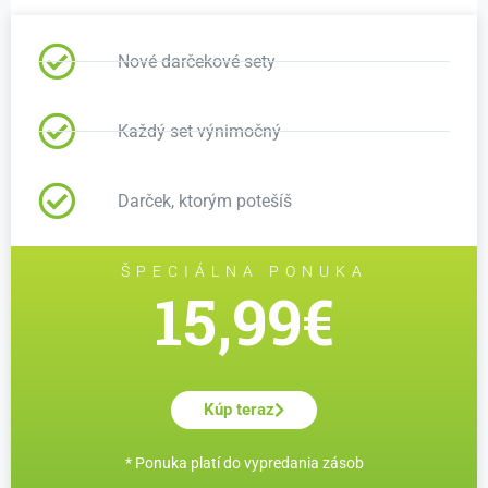
Nové darčekové sety
Každý set výnimočný
Darček, ktorým potešíš
ŠPECIÁLNA PONUKA
15,99€
Kúp teraz
* Ponuka platí do vypredania zásob