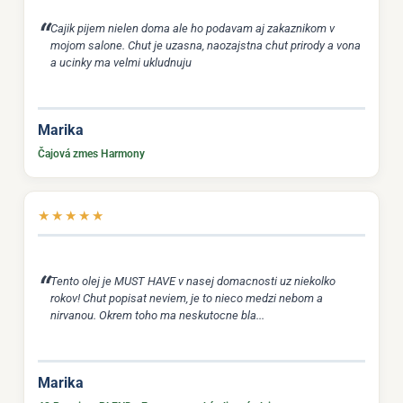
Cajik pijem nielen doma ale ho podavam aj zakaznikom v
mojom salone. Chut je uzasna, naozajstna chut prirody a vona
a ucinky ma velmi ukludnuju
Marika
Čajová zmes Harmony
★
★
★
★
★
Tento olej je MUST HAVE v nasej domacnosti uz niekolko
rokov! Chut popisat neviem, je to nieco medzi nebom a
nirvanou. Okrem toho ma neskutocne bla...
Marika