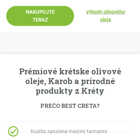
výhody olivového
NAKUPUJTE
oleja
TERAZ
Prémiové krétske olivové
oleje, Karob a prírodné
produkty z Kréty
PREČO BEST CRETA?
Kvalita zaručená malými farmármi