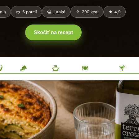
min
6 porcií
Ľahké
290 kcal
4,9
Skočiť na recept
Šaláty
Predjedlá
Polievky
Hlavné jedlá
Drin