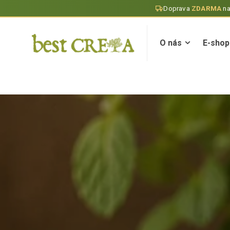
Doprava
ZDARMA
n
O nás
E-shop
O nás
E-shop