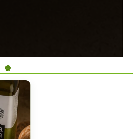
ky
Dezerty