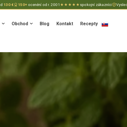
ad
130 €
150+
ocenéní od r. 2001
★★★★★
spokojní zákazníci
Vysled
Obchod
Blog
Kontakt
Recepty
Obchod
Blog
Kontakt
Recepty