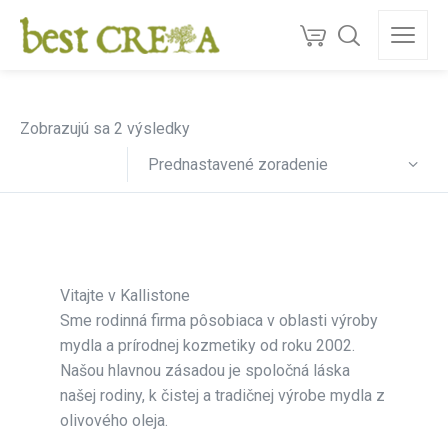
Doprava
ZDARMA
nad 130 €
150+
ocenéní
★★★★★
5,0
Kvalita z Kréty
Zobrazujú sa 2 výsledky
Prednastavené zoradenie
Vitajte v Kallistone
Sme rodinná firma pôsobiaca v oblasti výroby
mydla a prírodnej kozmetiky od roku 2002.
Našou hlavnou zásadou je spoločná láska
našej rodiny, k čistej a tradičnej výrobe mydla z
olivového oleja.