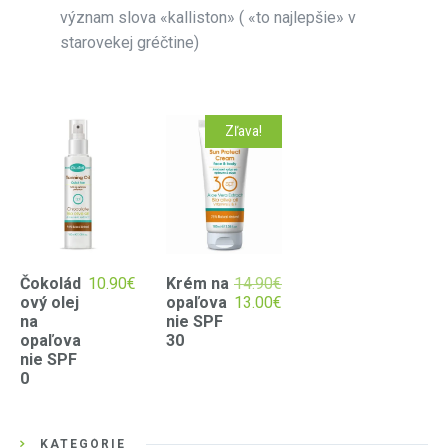
význam slova «kalliston» ( «to najlepšie» v
starovekej gréčtine)
Zľava!
Čokolád
10.90
€
Krém na
14.90
€
ový olej
opaľova
13.00
€
na
nie SPF
opaľova
30
nie SPF
0
KATEGÓRIE