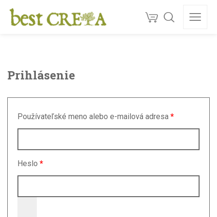
Doprava
ZDARMA
nad 130 €
150+
ocenéní
★★★★★
5,0
Kvalita z Kréty
Prihlásenie
Používateľské meno alebo e-mailová adresa
*
Heslo
*