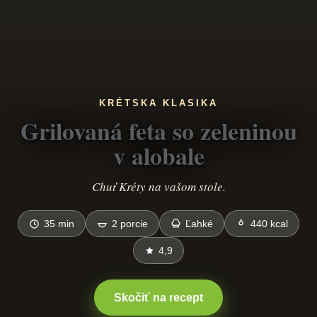
KRÉTSKA KLASIKA
Grilovaná feta so zeleninou
v alobale
Chuť Kréty na vašom stole.
35 min
2 porcie
Ľahké
440 kcal
4,9
Skočiť na recept