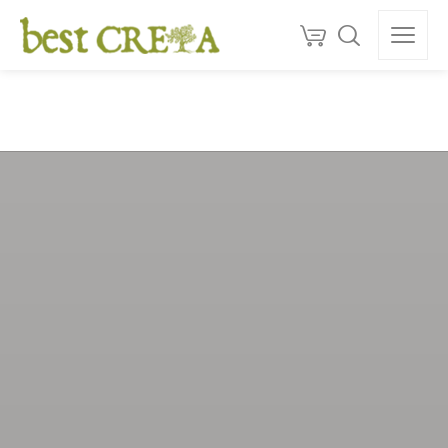
Doprava
ZDARMA
nad 130 €
150+
ocenéní
★★★★★
5,0
Kvalita z Kréty