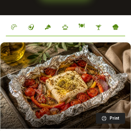
Polievky
Hlavné
Raňajky
Šaláty
Predjedlá
Drinky
Dezerty
jedlá
Print