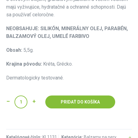
majú vyživujúce, hydratačné a ochranné schopnosti. Dajú
sa používať celoročne.
NEOBSAHUJE: SILIKÓN, MINERÁLNY OLEJ, PARABÉN,
BALZAMOVÝ OLEJ, UMELÉ FARBIVO
Obsah:
5,5g.
Krajina pôvodu:
Kréta, Grécko.
Dermatologicky testované.
PRIDAŤ DO KOŠÍKA
Katalógové číslo:
KL1131
Kategórie:
Balzamy na pery
,