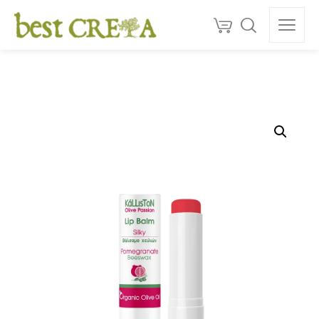
Doprava
ZDARMA
nad 130 €
150+
ocenéní
★★★★★
5,0
Kvalita z Kréty