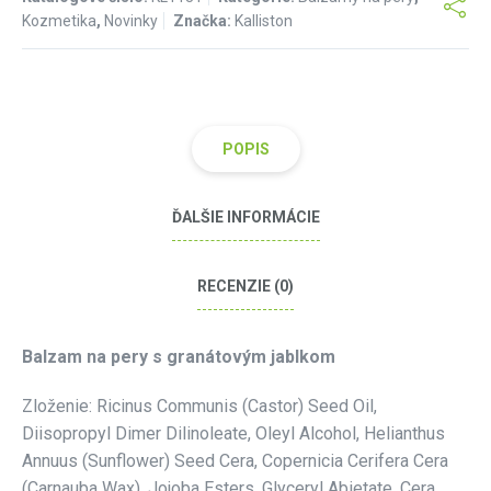
Kozmetika
,
Novinky
Značka:
Kalliston
POPIS
ĎALŠIE INFORMÁCIE
RECENZIE (0)
Balzam na pery s granátovým jablkom
Zloženie: Ricinus Communis (Castor) Seed Oil,
Diisopropyl Dimer Dilinoleate, Oleyl Alcohol, Helianthus
Annuus (Sunflower) Seed Cera, Copernicia Cerifera Cera
(Carnauba Wax), Jojoba Esters, Glyceryl Abietate, Cera