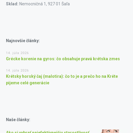
Sklad:
Nemocničná 1, 927 01 Šaľa
Najnovšie články:
14. júla 2026
Grécke korenie na gyros: čo obsahuje pravá krétska zmes
14. júla 2026
Krétsky horský čaj (malotira): čo to je a prečo ho na Kréte
pijeme celé generácie
Naše články:
Ako si vybrať najefektívnejšiu starostlivosť