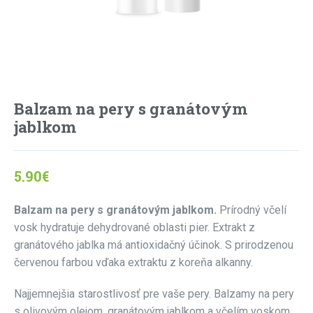
Balzam na pery s granátovým
jablkom
5.90
€
Balzam na pery s granátovým jablkom.
Prírodný včelí
vosk hydratuje dehydrované oblasti pier. Extrakt z
granátového jablka má antioxidačný účinok. S prirodzenou
červenou farbou vďaka extraktu z koreňa alkanny.
Najjemnejšia starostlivosť pre vaše pery. Balzamy na pery
s olivovým olejom, granátovým jablkom a včelím voskom