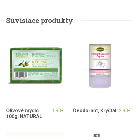
Súvisiace produkty
Olivové mydlo
1.90
€
Deodorant, Kryštál
12.90
€
100g, NATURAL