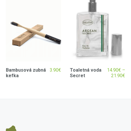
Bambusová zubná
3.90
€
Toaletná voda
14.90
€
–
kefka
Secret
21.90
€