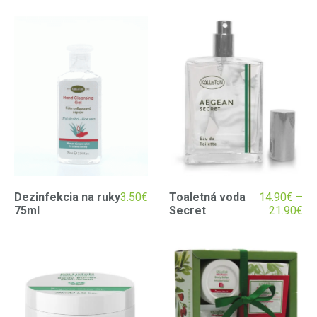
Dezinfekcia na ruky
3.50
€
Toaletná voda
14.90
€
–
75ml
Secret
21.90
€