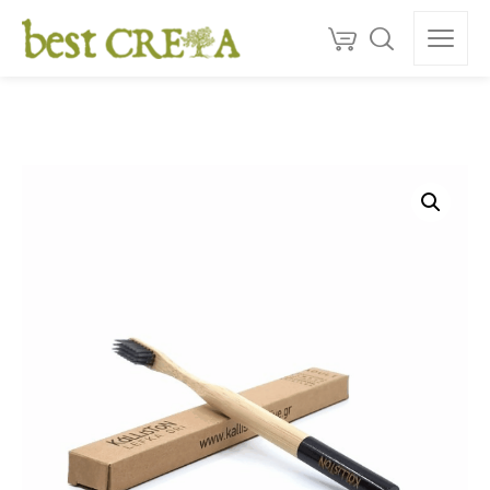
Doprava
ZDARMA
nad 130 €
150+
ocenéní
★★★★★
5,0
Kvalita z Kréty