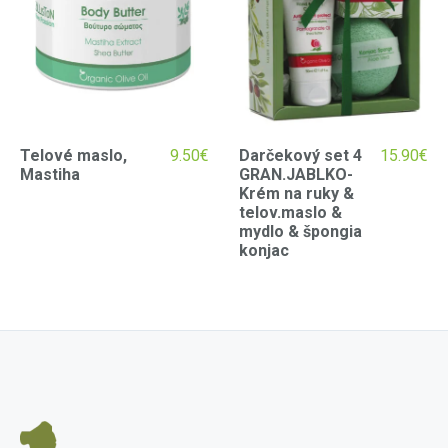
Telové maslo,
9.50
€
Darčekový set 4
15.90
€
Mastiha
GRAN.JABLKO-
Krém na ruky &
telov.maslo &
mydlo & špongia
konjac