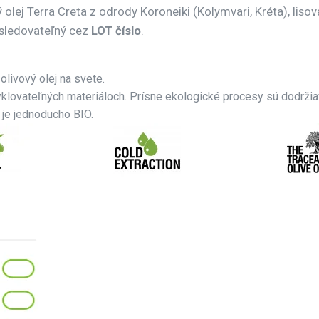
 olej Terra Creta z odrody Koroneiki (Kolymvari, Kréta), liso
ysledovateľný cez
LOT číslo
.
olivový olej na svete.
cyklovateľných materiáloch. Prísne ekologické procesy sú dodrži
O je jednoducho BIO.