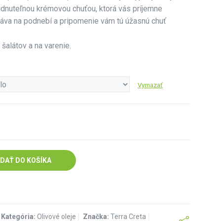
udnuteľnou krémovou chuťou, ktorá vás príjemne
táva na podnebí a pripomenie vám tú úžasnú chuť
 šalátov a na varenie.
Vymazať
IDAŤ DO KOŠÍKA
Kategória:
Olivové oleje
Značka:
Terra Creta