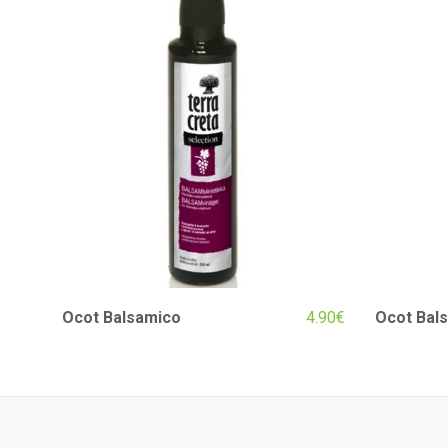
Ocot Balsamico
4.90
€
Ocot Bal