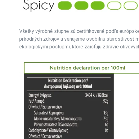
Všetky výrobné stupne sú certifikované podľa európskej
prírodných zdrojov a venujeme osobitnú starostlivosť m
ekologickými postupmi, ktoré zaisťujú zdravie olivovýc