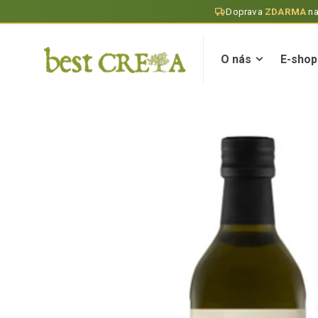
Doprava
ZDARMA
n
O nás
E-shop
O nás
E-shop