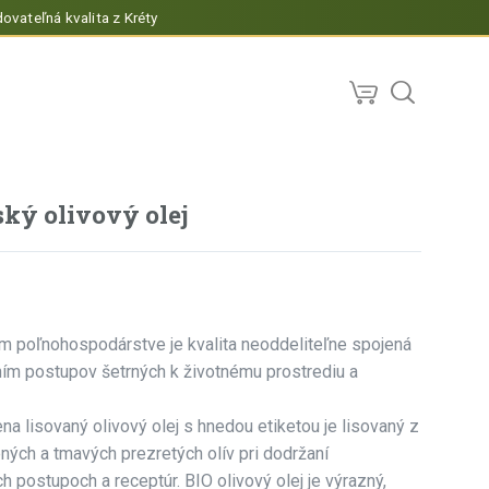
ovateľná kvalita z Kréty
ský olivový olej
m poľnohospodárstve je kvalita neoddeliteľne spojená
ním postupov šetrných k životnému prostrediu a
na lisovaný olivový olej s hnedou etiketou je lisovaný z
ých a tmavých prezretých olív pri dodržaní
h postupoch a receptúr. BIO olivový olej je výrazný,