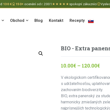
ad
130 €
150+
ocenéní od r. 2001
★★★★★
spokojní zákazníci
Vysled
Obchod
Blog
Kontakt
Recepty
Obchod
Blog
Kontakt
Recepty
BIO - Extra panen
10.00
€
–
120.00
€
V ekologickom certifikovano
s udržateľnosťou, uplatňova
zachovaním biodiverzity.
BIO, extra panenský za stude
harmonicky zmiešaných zelen
najprísnejších technologickýc