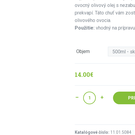
ovocný olivový olej s nezab
prekvapí. Táto chuť vám zos
olivového ovocia.
Použitie:
vhodný na prípravu
Objem
14.00
€
PR
Katalógové číslo:
11.01.5084