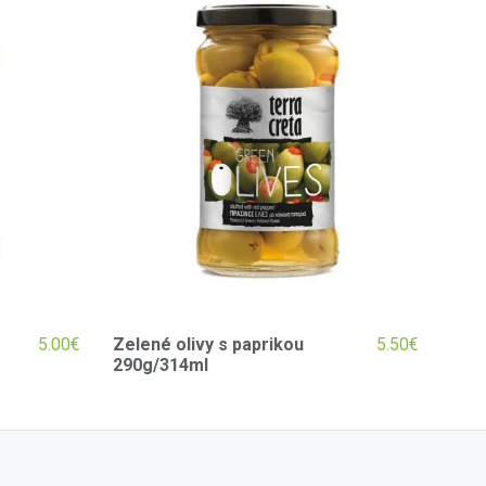
5.00
€
Zelené olivy s paprikou
5.50
€
290g/314ml