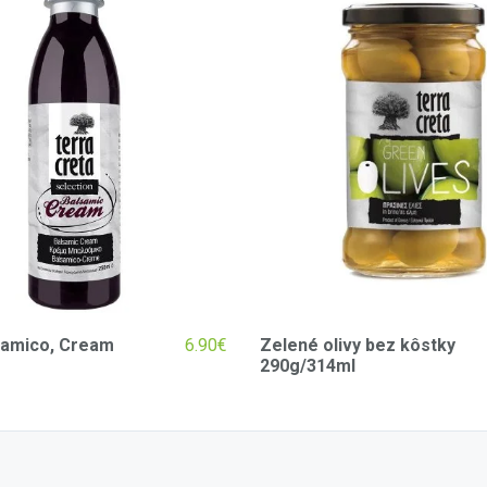
samico, Cream
6.90
€
Zelené olivy bez kôstky
290g/314ml