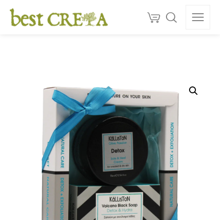
Doprava
ZDARMA
nad 130 €
150+
ocenéní
★★★★★
5,0
Kvalita z Kréty