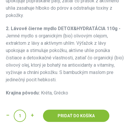
upokojuje popraskané päty, zatiaľ čo prášok z aktívneho
uhlia zasahuje hlboko do pórov a odstraňuje toxíny z
pokožky.
2.
Lávové čierne mydlo DETOX&HYDRATÁCIA 110g -
Jemné mydlo s organickým (bio) olivovým olejom,
extraktom z lávy a aktívnym uhlím. Výťažok z lávy
upokojuje a stimuluje pokožku, aktívne uhlie ponúka
čistiace a detoxikačné vlastnosti, zatiaľ čo organický (bio)
olivový olej, ktorý je bohatý na antioxidanty a vitamíny,
vyživuje a chráni pokožku. S bambuckým maslom pre
jedinečný pocit hebkosti.
Krajina pôvodu:
Kréta, Grécko
PRIDAŤ DO KOŠÍKA