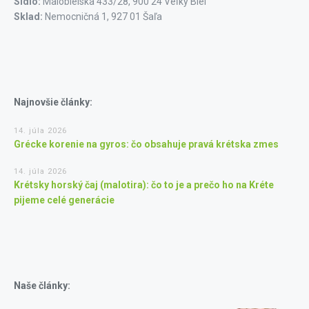
Sídlo:
Malobielska 433/28, 900 24 Veľký Biel
Sklad:
Nemocničná 1, 927 01 Šaľa
Najnovšie články:
14. júla 2026
Grécke korenie na gyros: čo obsahuje pravá krétska zmes
14. júla 2026
Krétsky horský čaj (malotira): čo to je a prečo ho na Kréte
pijeme celé generácie
Naše články: