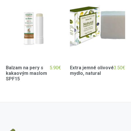
Balzam na pery s
5.90
€
Extra jemné olivové
3.50
€
kakaovým maslom
mydlo, natural
SPF15