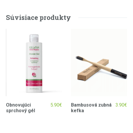
Súvisiace produkty
Obnovujúci
5.90
€
Bambusová zubná
3.90
€
sprchový gél
kefka