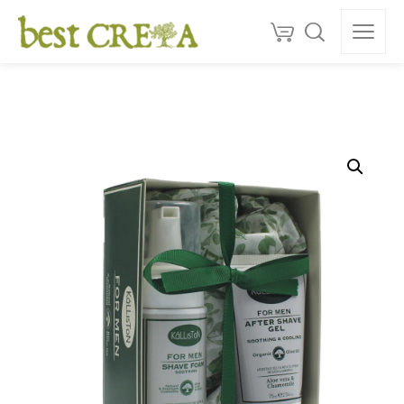
Doprava
ZDARMA
nad 130 €
150+
ocenéní
★★★★★
5,0
Kvalita z Kréty