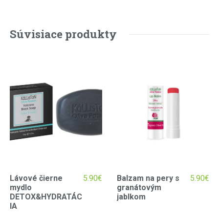
Súvisiace produkty
Lávové čierne
5.90
€
Balzam na pery s
5.90
€
mydlo
granátovým
DETOX&HYDRATÁC
jablkom
IA