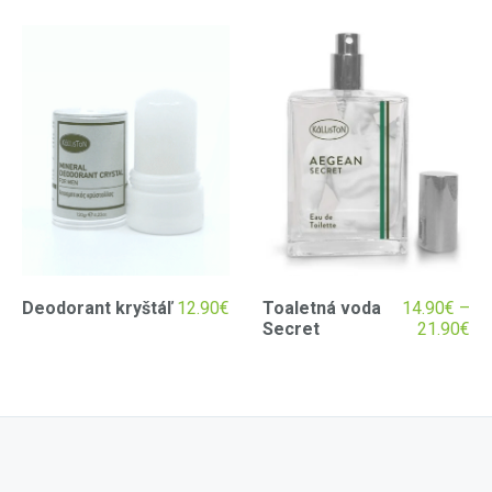
Deodorant kryštáľ
12.90
€
Toaletná voda
14.90
€
–
Secret
21.90
€