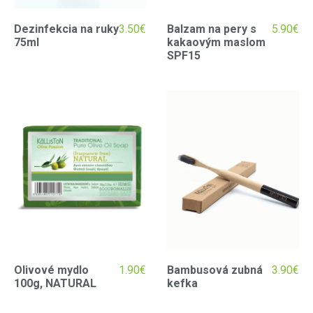
Dezinfekcia na ruky
3.50
€
Balzam na pery s
5.90
€
75ml
kakaovým maslom
SPF15
Olivové mydlo
1.90
€
Bambusová zubná
3.90
€
100g, NATURAL
kefka