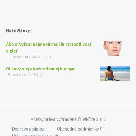
Naše články:
Ako si vybrať najefektívnejšiu starostlivosť
o pleť
11. novembra 2025 |
1
Olivový olej v každodennej kuchyni
15. októbra 2025 |
1
Všetky práva vyhradené © Wi-Fire s. r. o
Doprava a platba
Obchodné podmienky §
Ochrana osobných údajov