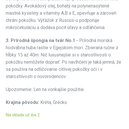
pokožky. Avokádový olej, bohatý na polynenasýtené
mastné kyseliny a vitamíny A,B a E, spevňuje a zároveň
chráni pokožku. Výťažok z Ruscus-u podporuje
mikrocirkuláciu a dodáva pocit úľavy a odľahčenia.
3. Prírodná špongia na tvár No.1
-
Prírodná morská
hodvábna huba rastie v Egejskom mori. Zbieraná ručne z
hĺbky 15 až 40m. Nič luxusnejšie si v starostlivosti o
pokožku nemôžete dopriať. Po navlhčení je taká jemná, že
sa používa na odličovanie citlivej pokožky očí i v
starostlivosti o novorodencov.
Upozornenie: Len na vonkajšie použitie.
Krajina pôvodu:
Kréta, Grécko
Na sklade už iba 2