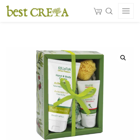
Doprava
ZDARMA
nad 130 €
150+
ocenéní
★★★★★
5,0
Kvalita z Kréty