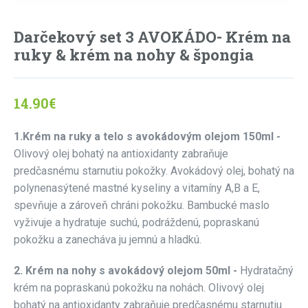
Darčekový set 3 AVOKÁDO- Krém na
ruky & krém na nohy & špongia
14.90
€
1.Krém na ruky a telo s avokádovým olejom 150ml -
Olivový olej bohatý na antioxidanty zabraňuje
predčasnému starnutiu pokožky. Avokádový olej, bohatý na
polynenasýtené mastné kyseliny a vitamíny A,B a E,
spevňuje a zároveň chráni pokožku. Bambucké maslo
vyživuje a hydratuje suchú, podráždenú, popraskanú
pokožku a zanecháva ju jemnú a hladkú.
2. Krém na nohy s avokádový olejom 50ml -
Hydratačný
krém na popraskanú pokožku na nohách. Olivový olej
bohatý na antioxidanty zabraňuje predčasnému starnutiu