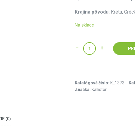
Krajina pôvodu:
Kréta, Gréc
Na sklade
PR
Katalógové číslo:
KL1373
Ka
Značka:
Kalliston
E (0)