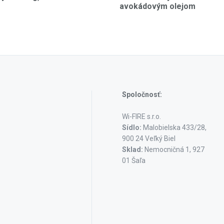
avokádovým olejom
Spoločnosť:
Wi-FIRE s.r.o.
Sídlo:
Malobielska 433/28,
900 24 Veľký Biel
Sklad:
Nemocničná 1, 927
01 Šaľa