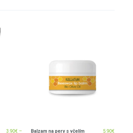
3.90
€
–
Balzam na pery s včelím
5.90
€