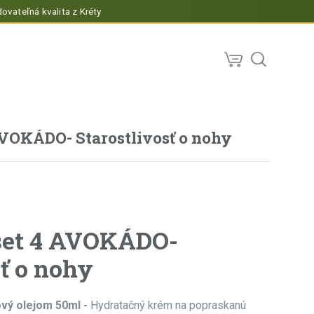
ovateľná kvalita z Kréty
AVOKÁDO- Starostlivosť o nohy
set 4 AVOKÁDO-
sť o nohy
vý olejom 50ml -
Hydratačný krém na popraskanú