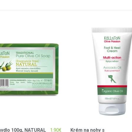
mydlo 100g, NATURAL
1.90
€
Krém na nohy s