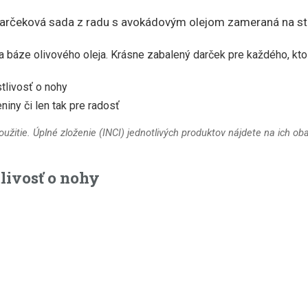
arčeková sada z radu s avokádovým olejom zameraná na sta
báze olivového oleja. Krásne zabalený darček pre každého, kto s
tlivosť o nohy
niny či len tak pre radosť
žitie. Úplné zloženie (INCI) jednotlivých produktov nájdete na ich oba
livosť o nohy