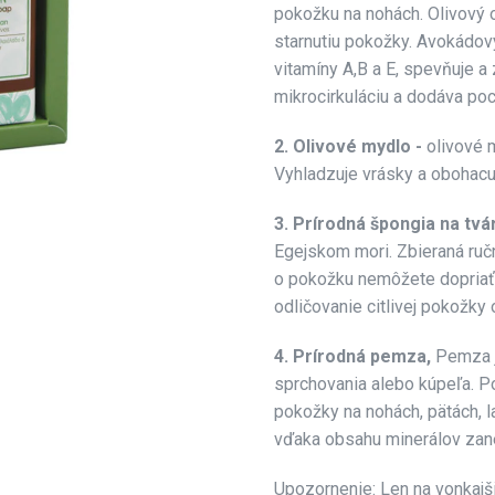
pokožku na nohách. Olivový 
starnutiu pokožky. Avokádov
vitamíny A,B a E, spevňuje 
mikrocirkuláciu a dodáva poc
2. Olivové mydlo -
olivové m
Vyhladzuje vrásky a obohacu
3. Prírodná špongia na tvá
Egejskom mori. Zbieraná ručn
o pokožku nemôžete dopriať. 
odličovanie citlivej pokožky 
4. Prírodná pemza,
Pemza j
sprchovania alebo kúpeľa. P
pokožky na nohách, pätách, 
vďaka obsahu minerálov zan
Upozornenie: Len na vonkajši