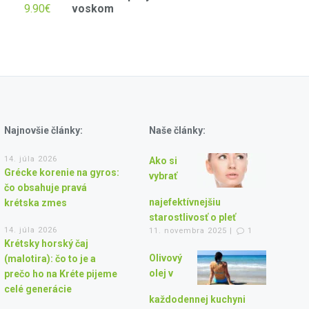
9.90
€
voskom
Najnovšie články:
Naše články:
14. júla 2026
Ako si
Grécke korenie na gyros:
vybrať
čo obsahuje pravá
najefektívnejšiu
krétska zmes
starostlivosť o pleť
14. júla 2026
11. novembra 2025 |
1
Krétsky horský čaj
Olivový
(malotira): čo to je a
olej v
prečo ho na Kréte pijeme
celé generácie
každodennej kuchyni