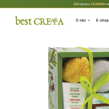
Doprava
ZDARMA
n
O nás
E-shop
O nás
E-shop