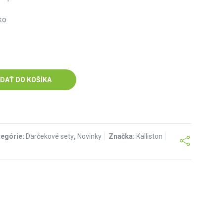
ko
IDAŤ DO KOŠÍKA
tegórie:
Darčekové sety
,
Novinky
Značka:
Kalliston