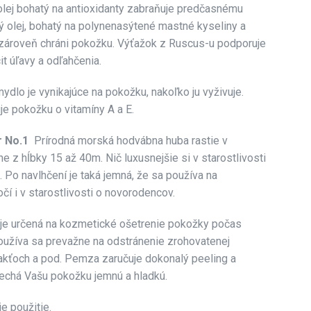
olej bohatý na antioxidanty zabraňuje predčasnému
ý olej, bohatý na polynenasýtené mastné kyseliny a
a zároveň chráni pokožku. Výťažok z Ruscus-u podporuje
it úľavy a odľahčenia.
ydlo je vynikajúce na pokožku, nakoľko ju vyživuje.
je pokožku o vitamíny A a E.
r No.1
Prírodná morská hodvábna huba rastie v
e z hĺbky 15 až 40m. Nič luxusnejšie si v starostlivosti
Po navlhčení je taká jemná, že sa používa na
očí i v starostlivosti o novorodencov.
e určená na kozmetické ošetrenie pokožky počas
oužíva sa prevažne na odstránenie zrohovatenej
lakťoch a pod. Pemza zaručuje dokonalý peeling a
echá Vašu pokožku jemnú a hladkú.
e použitie.