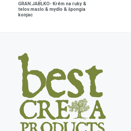
GRAN.JABLKO- Krém na ruky &
telov.maslo & mydlo & špongia
konjac