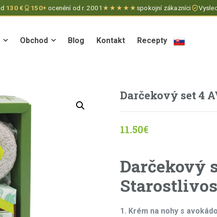
ad
130 €
150+
ocenéní od r. 2001
★★★★★
spokojní zákazníci
Vysled
Obchod
Blog
Kontakt
Recepty
Obchod
Blog
Kontakt
Recepty
Darčekový set 4 
11.50
€
Darčekový 
Starostlivo
1. Krém na nohy s avokádo