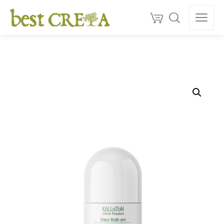
Doprava
ZDARMA
nad 130 €
150+
ocenéní
★★★★★
5,0
Kvalita z Kréty