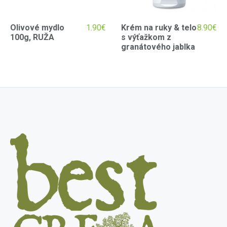
Olivové mydlo
1.90
€
Krém na ruky & telo
8.90
€
100g, RUŽA
s výťažkom z
granátového jablka