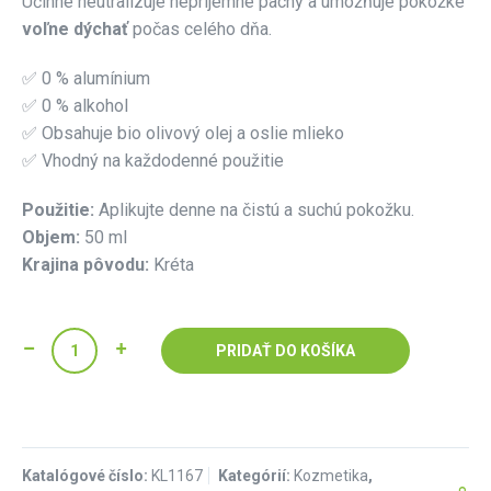
Účinne neutralizuje nepríjemné pachy a umožňuje pokožke
voľne dýchať
počas celého dňa.
✅ 0 % alumínium
✅ 0 % alkohol
✅ Obsahuje bio olivový olej a oslie mlieko
✅ Vhodný na každodenné použitie
Použitie:
Aplikujte denne na čistú a suchú pokožku.
Objem:
50 ml
Krajina pôvodu:
Kréta
PRIDAŤ DO KOŠÍKA
Katalógové číslo:
KL1167
Kategórií:
Kozmetika
,