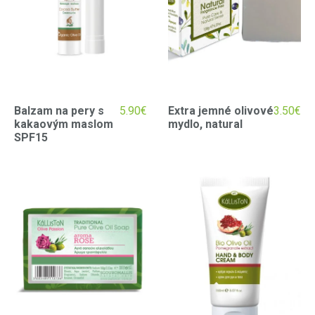
Balzam na pery s
5.90
€
Extra jemné olivové
3.50
€
kakaovým maslom
mydlo, natural
SPF15