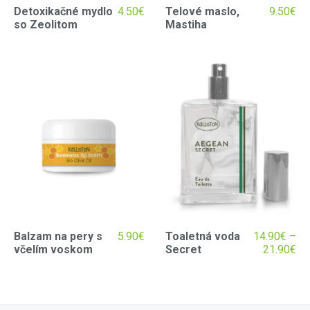
Detoxikačné mydlo
4.50
€
Telové maslo,
9.50
€
so Zeolitom
Mastiha
Balzam na pery s
5.90
€
Toaletná voda
14.90
€
–
včelím voskom
Secret
21.90
€