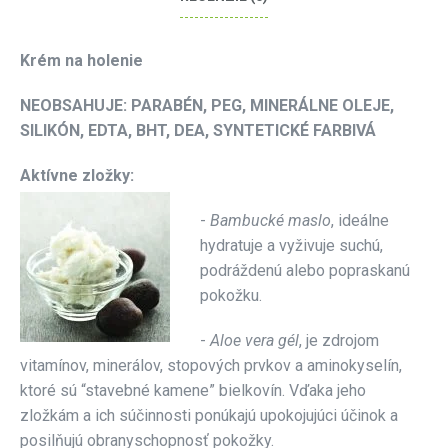
Krém na holenie
NEOBSAHUJE: PARABÉN, PEG, MINERÁLNE OLEJE,
SILIKÓN, EDTA, BHT, DEA, SYNTETICKÉ FARBIVÁ
Aktívne zložky:
-
Bambucké maslo
, ideálne
hydratuje a vyživuje suchú,
podráždenú alebo popraskanú
pokožku.
-
Aloe vera gél
, je zdrojom
vitamínov, minerálov, stopových prvkov a aminokyselín,
ktoré sú “stavebné kamene” bielkovín. Vďaka jeho
zložkám a ich súčinnosti ponúkajú upokojujúci účinok a
posilňujú obranyschopnosť pokožky.