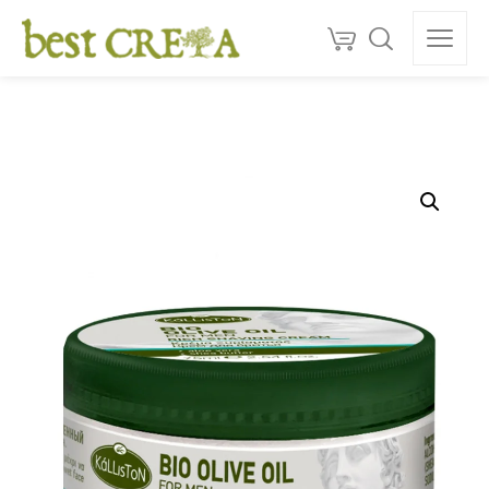
Doprava
ZDARMA
nad 130 €
150+
ocenéní
★★★★★
5,0
Kvalita z Kréty