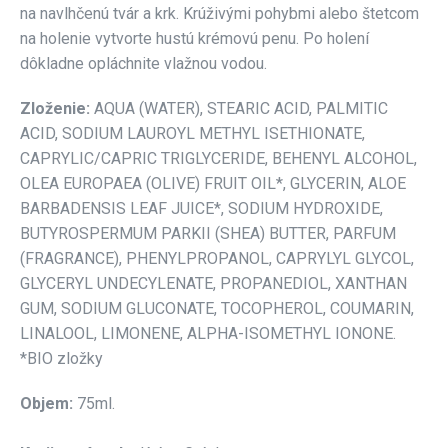
na navlhčenú tvár a krk. Krúživými pohybmi alebo štetcom
na holenie vytvorte hustú krémovú penu. Po holení
dôkladne opláchnite vlažnou vodou.
Zloženie:
AQUA (WATER), STEARIC ACID, PALMITIC
ACID, SODIUM LAUROYL METHYL ISETHIONATE,
CAPRYLIC/CAPRIC TRIGLYCERIDE, BEHENYL ALCOHOL,
OLEA EUROPAEA (OLIVE) FRUIT OIL*, GLYCERIN, ALOE
BARBADENSIS LEAF JUICE*, SODIUM HYDROXIDE,
BUTYROSPERMUM PARKII (SHEA) BUTTER, PARFUM
(FRAGRANCE), PHENYLPROPANOL, CAPRYLYL GLYCOL,
GLYCERYL UNDECYLENATE, PROPANEDIOL, XANTHAN
GUM, SODIUM GLUCONATE, TOCOPHEROL, COUMARIN,
LINALOOL, LIMONENE, ALPHA-ISOMETHYL IONONE.
*BIO zložky
Objem:
75ml.