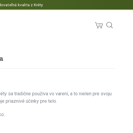
ovateľná kvalita z Kréty
a
ty sa tradične používa vo varení, a to nielen pre svoju
je priaznivé účinky pre telo.
ko.