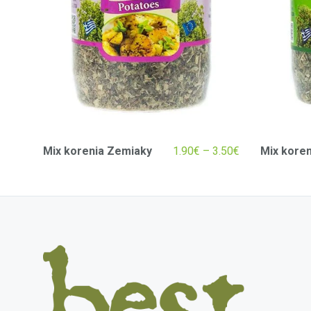
Mix korenia Zemiaky
1.90
€
–
3.50
€
Mix koren