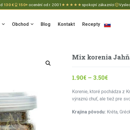
ad
130 €
150+
ocenéní od r. 2001
★★★★★
spokojní zákazníci
Vysled
Obchod
Blog
Kontakt
Recepty
Obchod
Blog
Kontakt
Recepty
Mix korenia Jahň
1.90
€
–
3.50
€
Korenie, ktoré pochádza z Kré
výraznú chuť, ale tiež pre svo
Krajina pôvodu:
Kréta, Gréc