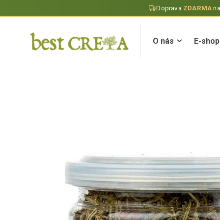
Doprava
ZDARMA
n
O nás
E-shop
O nás
E-shop