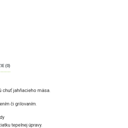
E (0)
ú chuť jahňacieho mäsa.
ním či grilovaním.
ády
iatku tepelnej úpravy.