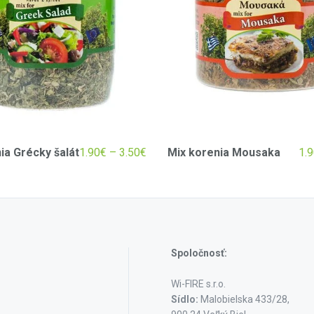
ia Grécky šalát
1.90
€
–
3.50
€
Mix korenia Mousaka
1.9
Spoločnosť:
Wi-FIRE s.r.o.
Sídlo:
Malobielska 433/28,