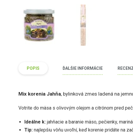
POPIS
ĎALŠIE INFORMÁCIE
RECENZI
Mix korenia Jahňa
, bylinková zmes ladená na jemn
Votrite do mäsa s olivovým olejom a citrónom pred peče
Ideálne k:
jahňacie a baranie mäso, pečienky, marin
Tip:
najlepšiu vôňu uvoľní, keď korenie pridáte na zač