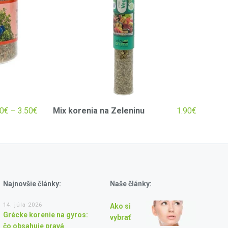
0
€
–
3.50
€
Mix korenia na Zeleninu
1.90
€
Najnovšie články:
Naše články:
14. júla 2026
Ako si
Grécke korenie na gyros:
vybrať
čo obsahuje pravá