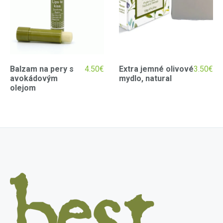
Balzam na pery s
4.50
€
Extra jemné olivové
3.50
€
avokádovým
mydlo, natural
olejom