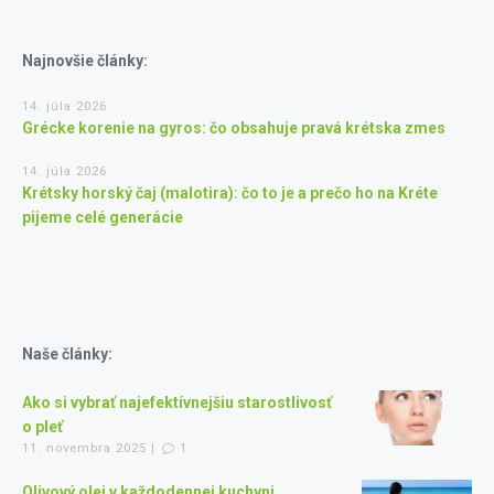
Najnovšie články:
14. júla 2026
Grécke korenie na gyros: čo obsahuje pravá krétska zmes
14. júla 2026
Krétsky horský čaj (malotira): čo to je a prečo ho na Kréte
pijeme celé generácie
Naše články:
Ako si vybrať najefektívnejšiu starostlivosť
o pleť
11. novembra 2025 |
1
Olivový olej v každodennej kuchyni