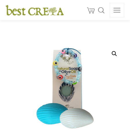
Doprava
ZDARMA
nad 130 €
150+
ocenéní
★★★★★
5,0
Kvalita z Kréty