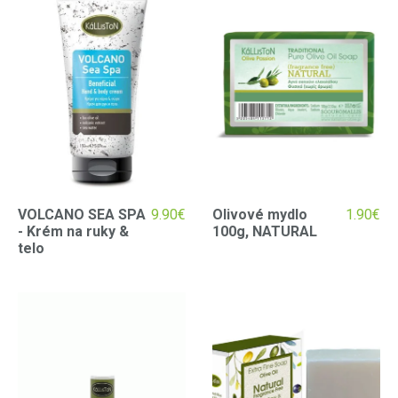
VOLCANO SEA SPA
9.90
€
Olivové mydlo
1.90
€
- Krém na ruky &
100g, NATURAL
telo