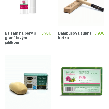
Balzam na pery s
5.90
€
Bambusová zubná
3.90
€
granátovým
kefka
jablkom