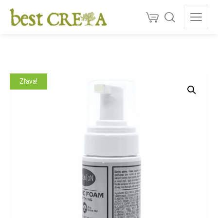
Doprava
ZDARMA
nad 130 €
150+
ocenéní
★★★★★
5,0
Kvalita z Kréty
Zľava!