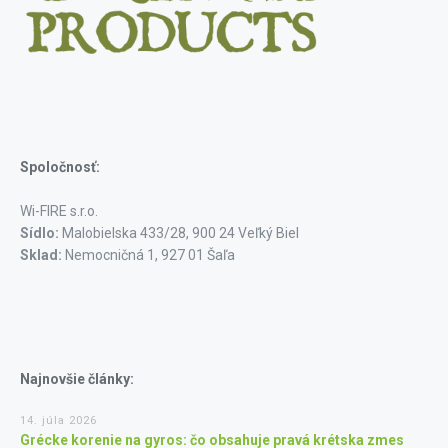
Spoločnosť:
Wi-FIRE s.r.o.
Sídlo:
Malobielska 433/28, 900 24 Veľký Biel
Sklad:
Nemocničná 1, 927 01 Šaľa
Najnovšie články:
14. júla 2026
Grécke korenie na gyros: čo obsahuje pravá krétska zmes