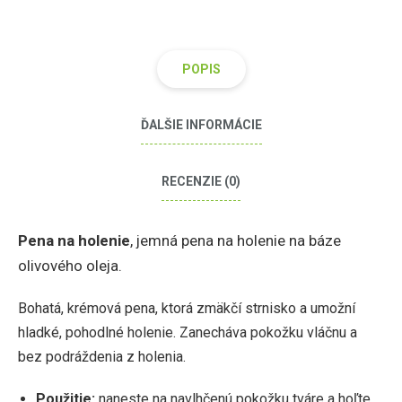
POPIS
ĎALŠIE INFORMÁCIE
RECENZIE (0)
Pena na holenie
, jemná pena na holenie na báze
olivového oleja.
Bohatá, krémová pena, ktorá zmäkčí strnisko a umožní
hladké, pohodlné holenie. Zanecháva pokožku vláčnu a
bez podráždenia z holenia.
Použitie:
naneste na navlhčenú pokožku tváre a hoľte