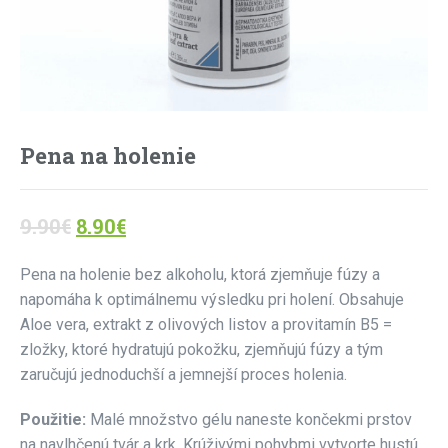
Pena na holenie
9.90
€
8.90
€
Pena na holenie bez alkoholu, ktorá zjemňuje fúzy a
napomáha k optimálnemu výsledku pri holení. Obsahuje
Aloe vera, extrakt z olivových listov a provitamín B5 =
zložky, ktoré hydratujú pokožku, zjemňujú fúzy a tým
zaručujú jednoduchší a jemnejší proces holenia.
Použitie:
Malé množstvo gélu naneste končekmi prstov
na navlhčenú tvár a krk. Krúživými pohybmi vytvorte hustú