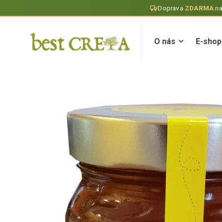
Doprava
ZDARMA
n
O nás
E-shop
O nás
E-shop