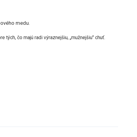
ánového medu.
 tých, čo majú radi výraznejšiu, „mužnejšiu" chuť.