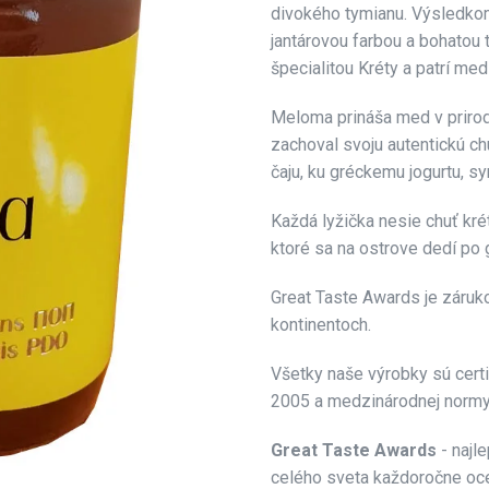
divokého tymianu. Výsledkom
jantárovou farbou a bohatou 
špecialitou Kréty a patrí me
Meloma
prináša med v priro
zachoval svoju autentickú ch
čaju, ku gréckemu jogurtu, s
Každá lyžička nesie chuť krét
ktoré sa na ostrove dedí po 
Great Taste Awards je záruko
kontinentoch.
Všetky naše výrobky sú cert
2005 a medzinárodnej normy
Great Taste Awards
- najl
celého sveta každoročne oce