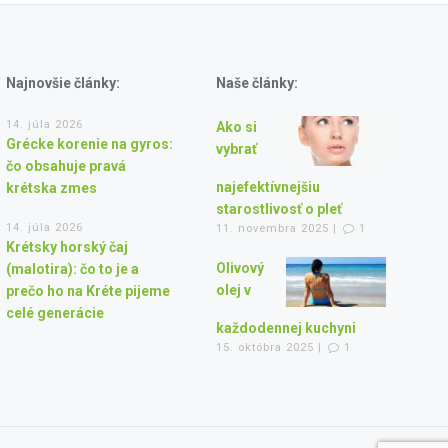
Najnovšie články:
Naše články:
14. júla 2026
Ako si
Grécke korenie na gyros:
vybrať
čo obsahuje pravá
najefektívnejšiu
krétska zmes
starostlivosť o pleť
14. júla 2026
11. novembra 2025 |
1
Krétsky horský čaj
Olivový
(malotira): čo to je a
olej v
prečo ho na Kréte pijeme
celé generácie
každodennej kuchyni
15. októbra 2025 |
1