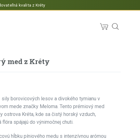
ovateľná kvalita z Kréty
ý med z Kréty
 sily borovicových lesov a divokého tymianu v
ovom mede značky
Meloma
. Tento prémiový med
dy ostrova
Kréta
, kde sa čistý horský vzduch,
flóra spájajú do výnimočnej chuti.
icovú hĺbku píniového medu s intenzívnou arómou