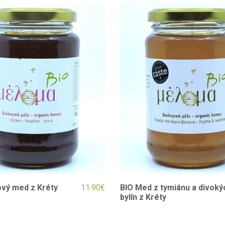
ový med z Kréty
11.90
€
BIO Med z tymiánu a divoký
bylín z Kréty