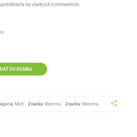
spotrebiteľa na všetkých kontinentoch.
ko.
IDAŤ DO KOŠÍKA
egória:
Med
Značka:
Meloma
Značka:
Meloma