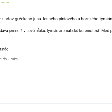
pokladov gréckeho juhu: lesného píniového a horského tymi
áva jemne živicovú hĺbku, tymián aromatickú korenistosť. Med pre
rinád
m do 1 roka.