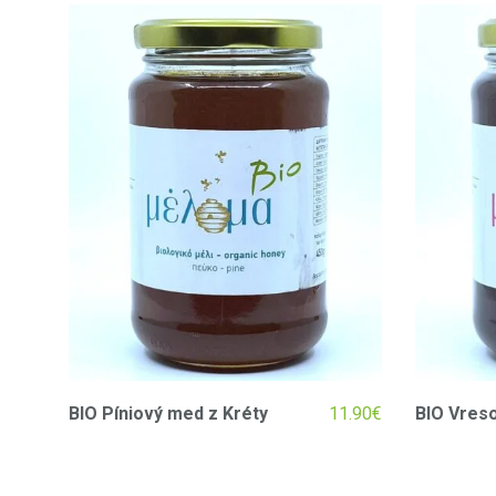
BIO Píniový med z Kréty
11.90
€
BIO Vres