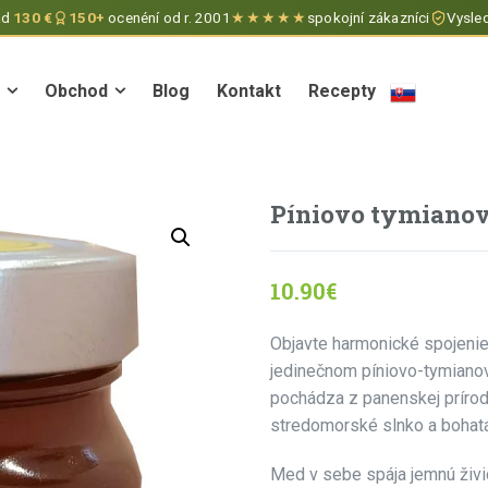
ad
130 €
150+
ocenéní od r. 2001
★★★★★
spokojní zákazníci
Vysled
Obchod
Blog
Kontakt
Recepty
Obchod
Blog
Kontakt
Recepty
Píniovo tymianov
10.90
€
Objavte harmonické spojenie
jedinečnom píniovo-tymian
pochádza z panenskej príro
stredomorské slnko a bohatá 
Med v sebe spája jemnú živ