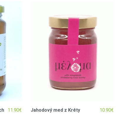
ch
11.90
€
Jahodový med z Kréty
10.90
€