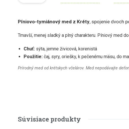
Píniovo-tymiánový med z Kréty
, spojenie dvoch 
Tmavší, menej sladký a plný charakteru. Píniový med dod
Chuť:
sýta, jemne živicová, korenistá
Použitie:
čaj, syry, oriešky, k pečenému mäsu, do ma
Prírodný med od krétskych včelárov. Med nepodávajte deťo
Súvisiace produkty