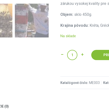
zárukou vysokej kvality pre 
Objem:
sklo 450g.
Krajina pôvodu:
Kréta, Gréc
Na sklade
PR
Katalógové číslo:
ME003
Kat
E (0)