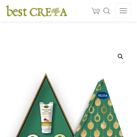
Doprava
ZDARMA
nad 130 €
150+
ocenéní
★★★★★
5,0
Kvalita z Kréty