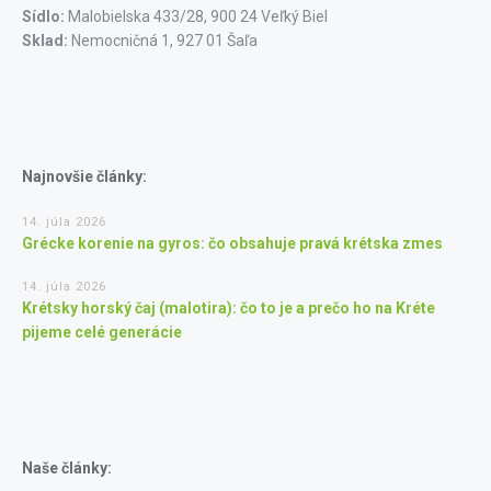
Sídlo:
Malobielska 433/28, 900 24 Veľký Biel
Sklad:
Nemocničná 1, 927 01 Šaľa
Najnovšie články:
14. júla 2026
Grécke korenie na gyros: čo obsahuje pravá krétska zmes
14. júla 2026
Krétsky horský čaj (malotira): čo to je a prečo ho na Kréte
pijeme celé generácie
Naše články: