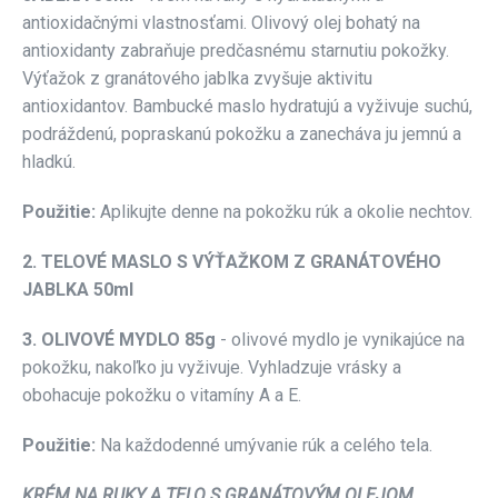
antioxidačnými vlastnosťami. Olivový olej bohatý na
antioxidanty zabraňuje predčasnému starnutiu pokožky.
Výťažok z granátového jablka zvyšuje aktivitu
antioxidantov. Bambucké maslo hydratujú a vyživuje suchú,
podráždenú, popraskanú pokožku a zanecháva ju jemnú a
hladkú.
Použitie:
Aplikujte denne na pokožku rúk a okolie nechtov.
2. TELOVÉ MASLO S VÝŤAŽKOM Z GRANÁTOVÉHO
JABLKA 50ml
3. OLIVOVÉ MYDLO 85g
- olivové mydlo je vynikajúce na
pokožku, nakoľko ju vyživuje. Vyhladzuje vrásky a
obohacuje pokožku o vitamíny A a E.
Použitie:
Na každodenné umývanie rúk a celého tela.
KRÉM NA RUKY A TELO S GRANÁTOVÝM OLEJOM