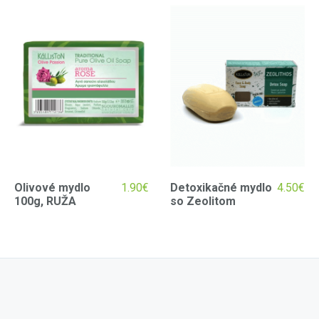
Olivové mydlo
1.90
€
Detoxikačné mydlo
4.50
€
100g, RUŽA
so Zeolitom