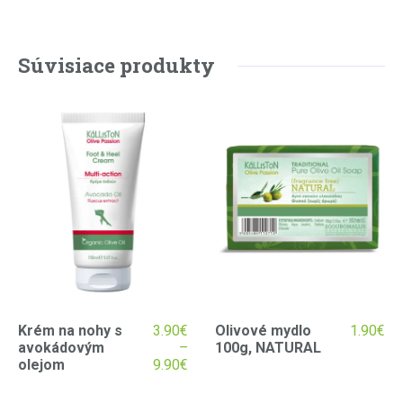
Súvisiace produkty
Krém na nohy s
3.90
€
Olivové mydlo
1.90
€
avokádovým
–
100g, NATURAL
olejom
9.90
€