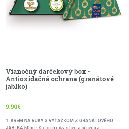
Vianočný darčekový box -
Antioxidačná ochrana (granátové
jablko)
9.90
€
1. KRÉM NA RUKY S VÝŤAŽKOM Z GRANÁTOVÉHO
JABLKA 50ml
- Krém na ruky s hydratačnými a