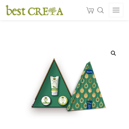
Doprava
ZDARMA
nad 130 €
150+
ocenéní
★★★★★
5,0
Kvalita z Kréty