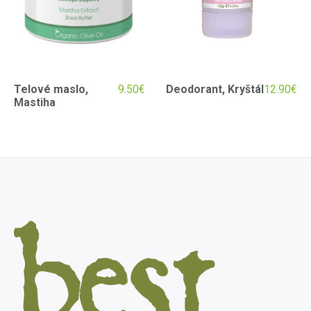
Telové maslo,
9.50
€
Deodorant, Kryštál
12.90
€
Mastiha