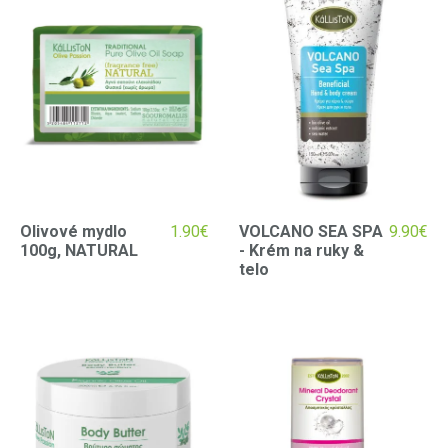
Olivové mydlo
1.90
€
VOLCANO SEA SPA
9.90
€
100g, NATURAL
- Krém na ruky &
telo