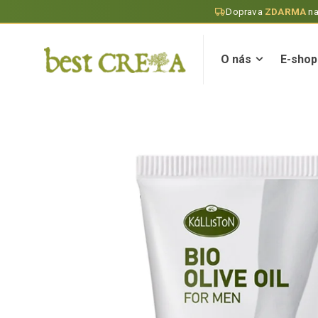
Doprava
ZDARMA
n
O nás
E-shop
O nás
E-shop