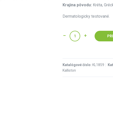
Krajina pôvodu:
Kréta, Gréc
Dermatologicky testované.
PR
Katalógové číslo:
KL1859
Ka
Kalliston