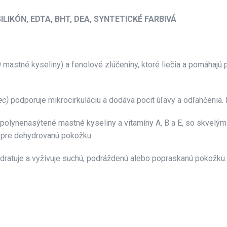
LIKÓN, EDTA, BHT, DEA, SYNTETICKÉ FARBIVÁ
 mastné kyseliny) a fenolové zlúčeniny, ktoré liečia a pomáhajú
ec)
podporuje mikrocirkuláciu a dodáva pocit úľavy a odľahčenia.
 polynenasýtené mastné kyseliny a vitamíny A, B a E, so skvelý
e pre dehydrovanú pokožku.
ydratuje a vyživuje suchú, podráždenú alebo popraskanú pokožku.