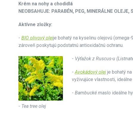
Krém na nohy a chodidlá
NEOBSAHUJE: PARABÉN, PEG, MINERÁLNE OLEJE, SI
Aktívne zložky:
-
BIO olivový olej
je bohatý na kyselinu olejovú (omega-9
zároveň poskytujú podstatnú antioxidačnú ochranu.
-
Výťažok z Ruscus-u (Listnat
-
Avokádový olej
je bohatý na
vyživujúce vlastnosti, ideáln
-
Bambucké maslo
ideálne h
-
Tea tree olej