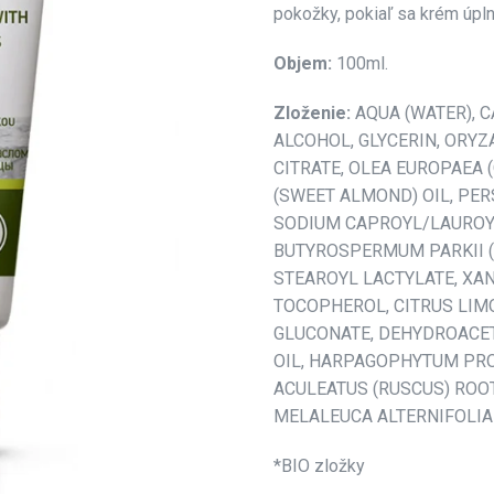
pokožky, pokiaľ sa krém úpl
Objem:
100ml.
Zloženie:
AQUA (WATER), C
ALCOHOL, GLYCERIN, ORYZA
CITRATE, OLEA EUROPAEA 
(SWEET ALMOND) OIL, PER
SODIUM CAPROYL/LAUROYL 
BUTYROSPERMUM PARKII (
STEAROYL LACTYLATE, XA
TOCOPHEROL, CITRUS LIMO
GLUCONATE, DEHYDROACET
OIL, HARPAGOPHYTUM PRO
ACULEATUS (RUSCUS) ROOT 
MELALEUCA ALTERNIFOLIA (
*BIO zložky