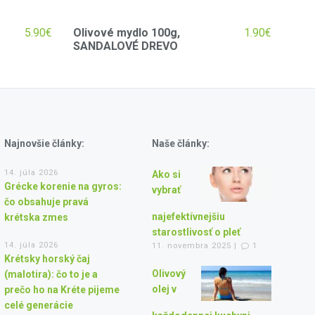
5.90
€
Olivové mydlo 100g,
1.90
€
SANDALOVÉ DREVO
Najnovšie články:
Naše články:
14. júla 2026
Ako si
Grécke korenie na gyros:
vybrať
čo obsahuje pravá
najefektívnejšiu
krétska zmes
starostlivosť o pleť
14. júla 2026
11. novembra 2025 |
1
Krétsky horský čaj
Olivový
(malotira): čo to je a
olej v
prečo ho na Kréte pijeme
celé generácie