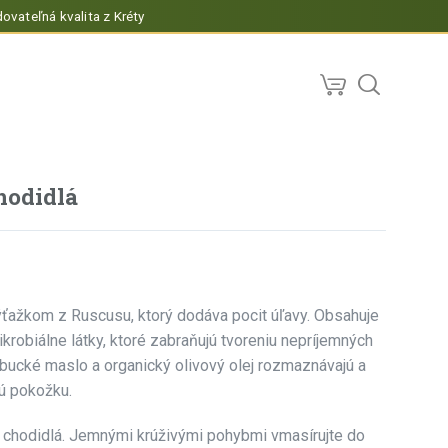
ovateľná kvalita z Kréty
hodidlá
ýťažkom z Ruscusu, ktorý dodáva pocit úľavy. Obsahuje
mikrobiálne látky, ktoré zabraňujú tvoreniu nepríjemných
bucké maslo a organický olivový olej rozmaznávajú a
nú pokožku.
a chodidlá. Jemnými krúživými pohybmi vmasírujte do