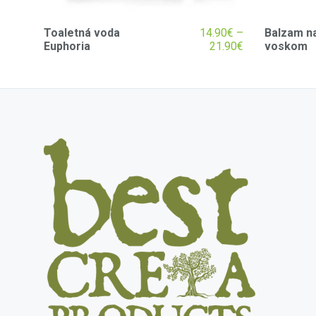
Toaletná voda
14.90
€
–
Balzam na
Euphoria
21.90
€
voskom