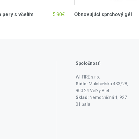
 pery s včelím
5.90
€
Obnovujúci sprchový gél
Spoločnosť:
Wi-FIRE s.r.o.
Sídlo:
Malobielska 433/28,
900 24 Veľký Biel
Sklad:
Nemocničná 1, 927
01 Šaľa