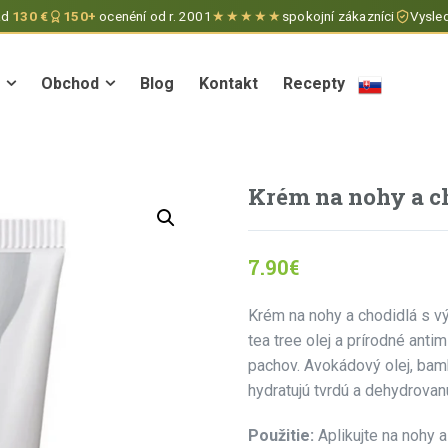
ad
130 €
150+
ocenéní od r. 2001
★★★★★
spokojní zákazníci
Vysled
Obchod
Blog
Kontakt
Recepty
Obchod
Blog
Kontakt
Recepty
Krém na nohy a c
7.90
€
Krém na nohy a chodidlá s v
tea tree olej a prírodné anti
pachov. Avokádový olej, bam
hydratujú tvrdú a dehydrova
Použitie:
Aplikujte na nohy 