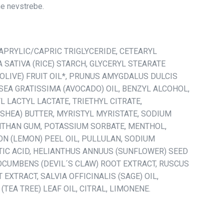
ne nevstrebe.
APRYLIC/CAPRIC TRIGLYCERIDE, CETEARYL
 SATIVA (RICE) STARCH, GLYCERYL STEARATE
(OLIVE) FRUIT OIL*, PRUNUS AMYGDALUS DULCIS
SEA GRATISSIMA (AVOCADO) OIL, BENZYL ALCOHOL,
LACTYL LACTATE, TRIETHYL CITRATE,
SHEA) BUTTER, MYRISTYL MYRISTATE, SODIUM
NTHAN GUM, POTASSIUM SORBATE, MENTHOL,
N (LEMON) PEEL OIL, PULLULAN, SODIUM
IC ACID, HELIANTHUS ANNUUS (SUNFLOWER) SEED
CUMBENS (DEVIL´S CLAW) ROOT EXTRACT, RUSCUS
EXTRACT, SALVIA OFFICINALIS (SAGE) OIL,
TEA TREE) LEAF OIL, CITRAL, LIMONENE.