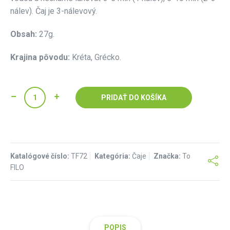
nálev). Čaj je 3-nálevový.
Obsah:
27g.
Krajina pôvodu:
Kréta, Grécko.
PRIDAŤ DO KOŠÍKA
Katalógové číslo:
TF72
Kategória:
Čaje
Značka:
To
FILO
POPIS