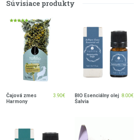
Súvisiace produkty
Hodnotenie
5.00
z 5
Čajová zmes
3.90
€
BIO Esenciálny olej
8.00
€
Harmony
Šalvia