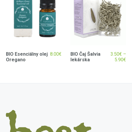
BIO Esenciálny olej
8.00
€
BIO Čaj Šalvia
3.50
€
–
Oregano
lekárska
5.90
€