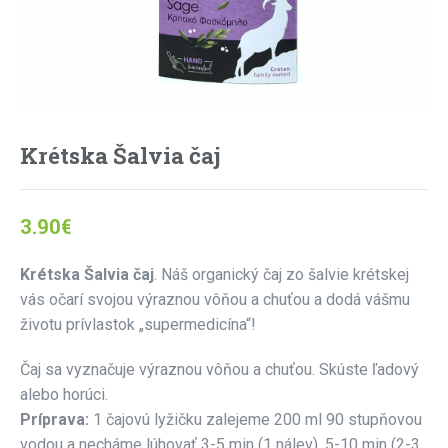
Krétska Šalvia čaj
3.90
€
Krétska Šalvia čaj
. Náš organický čaj zo šalvie krétskej
vás očarí svojou výraznou vôňou a chuťou a dodá vášmu
životu prívlastok „supermedicína“!
Čaj sa vyznačuje výraznou vôňou a chuťou. Skúste ľadový
alebo horúci.
Príprava:
1 čajovú lyžičku zalejeme 200 ml 90 stupňovou
vodou a necháme lúhovať 3-5 min (1 nálev), 5-10 min (2-3