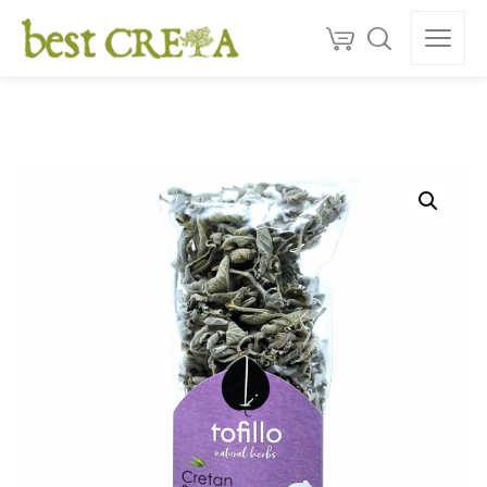
Doprava
ZDARMA
nad 130 €
150+
ocenéní
★★★★★
5,0
Kvalita z Kréty