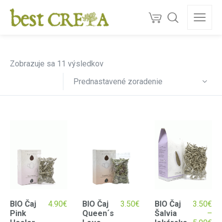
Doprava
ZDARMA
nad 130 €
150+
ocenéní
★★★★★
5,0
Kvalita z Kréty
Zobrazuje sa 11 výsledkov
Prednastavené zoradenie
BIO Čaj
4.90
€
BIO Čaj
3.50
€
BIO Čaj
3.50
€
Pink
Queen´s
Šalvia
–