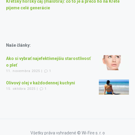
Krétsky horský čaj (malotira): čo to je a prečo ho na Kréte
pijeme celé generácie
Naše články:
Ako si vybrať najefektívnejšiu starostlivosť
o pleť
11. novembra 2025 |
1
Olivový olej v každodennej kuchyni
15. októbra 2025 |
1
Všetky práva vyhradené © Wi-Fire s. r. o