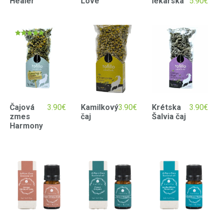
Healer
Love
lekárska
5.90
€
Hodnotenie
5.00
z 5
Čajová
3.90
€
Kamilkový
3.90
€
Krétska
3.90
€
zmes
čaj
Šalvia čaj
Harmony