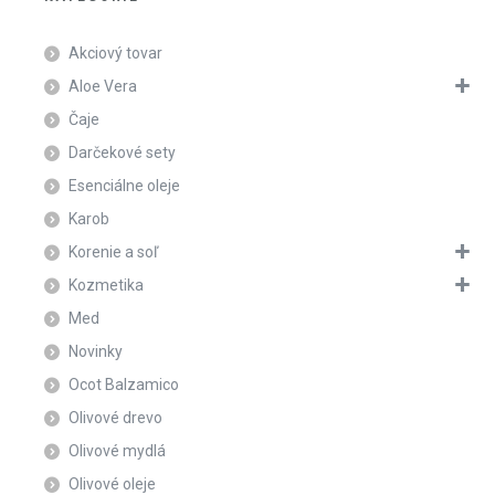
Akciový tovar
Aloe Vera
Čaje
Darčekové sety
Esenciálne oleje
Karob
Korenie a soľ
Kozmetika
Med
Novinky
Ocot Balzamico
Olivové drevo
Olivové mydlá
Olivové oleje