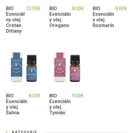
BIO
23.00
€
BIO
8.00
€
BIO
8.00
€
Esenciál
Esenciáln
Esenciáln
ny olej
y olej
y olej
Cretan
Oregano
Rozmarín
Dittany
BIO
8.00
€
BIO
9.00
€
Esenciáln
Esenciáln
y olej
y olej
Šalvia
Tymián
KATEGÓRIE