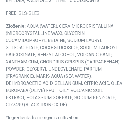
BHT, DEA, PALM OIL, SYNTHETIC COLORANTS.
FREE:
SLS-SLES.
Zloženie:
AQUA (WATER), CERA MICROCRISTALLINA
(MICROCRYSTALLINE WAX), GLYCERIN,
COCAMIDOPROPYL BETAINE, SODIUM LAURYL
SULFOACETATE, COCO-GLUCOSIDE, SODIUM LAUROYL
SARCOSINATE, BENZYL ALCOHOL, VOLCANIC SAND,
XANTHAM GUM, CHONDRUS CRISPUS (CARRAGEENAN)
POWDER, GLYCERYL UNDECYLENATE, PARFUM
(FRAGRANCE), MARIS AQUA (SEA WATER),
DEHYDROACETIC ACID, GELLAN GUM, CITRIC ACID, OLEA
EUROPAEA (OLIVE) FRUIT OIL*, VOLCANIC SOIL
EXTRACT, POTASSIUM SORBATE, SODIUM BENZOATE,
CI77499 (BLACK IRON OXIDE).
*Ingredients from organic cultivation