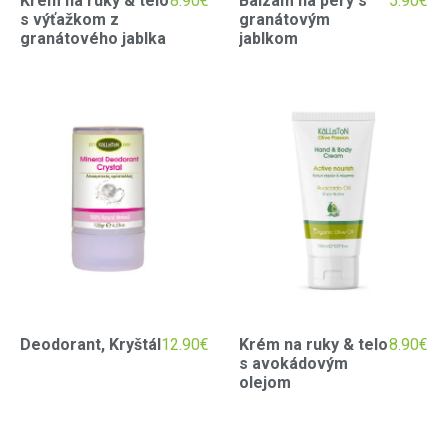
Krém na ruky & telo
8.90
€
Balzam na pery s
5.90
€
s výťažkom z
granátovým
granátového jablka
jablkom
Deodorant, Kryštál
12.90
€
Krém na ruky & telo
8.90
€
s avokádovým
olejom