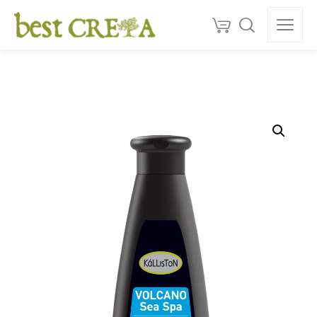
Doprava
ZDARMA
nad 130 €
150+
ocenéní
★★★★★
5,0
Kvalita z Kréty