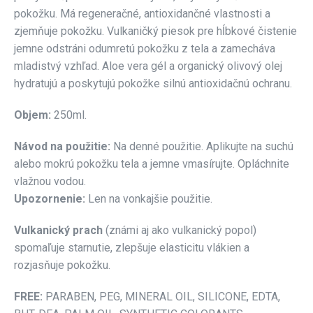
pokožku. Má regeneračné, antioxidančné vlastnosti a
zjemňuje pokožku. Vulkaničký piesok pre hĺbkové čistenie
jemne odstráni odumretú pokožku z tela a zamecháva
mladistvý vzhľad. Aloe vera gél a organický olivový olej
hydratujú a poskytujú pokožke silnú antioxidačnú ochranu.
Objem:
250ml.
Návod na použitie:
Na denné použitie. Aplikujte na suchú
alebo mokrú pokožku tela a jemne vmasírujte. Opláchnite
vlažnou vodou.
Upozornenie:
Len na vonkajšie použitie.
Vulkanický prach
(známi aj ako vulkanický popol)
spomaľuje starnutie, zlepšuje elasticitu vlákien a
rozjasňuje pokožku.
FREE:
PARABEN, PEG, MINERAL OIL, SILICONE, EDTA,