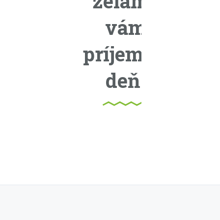
želáme
vám
príjemný
deň.