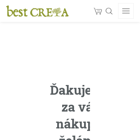
Doprava
ZDARMA
nad 130 €
150+
ocenéní
★★★★★
5,0
Kvalita z Kréty
Ďakujeme
za váš
nákup a