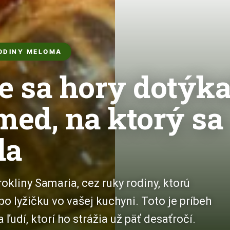
RODINY MELOMA
e sa hory dotýka
med, na ktorý sa
da
rokliny Samaria, cez ruky rodiny, ktorú
 lyžičku vo vašej kuchyni. Toto je príbeh
ľudí, ktorí ho strážia už päť desaťročí.