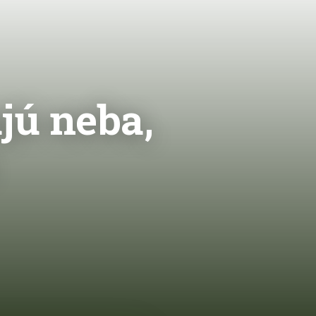
jú neba,