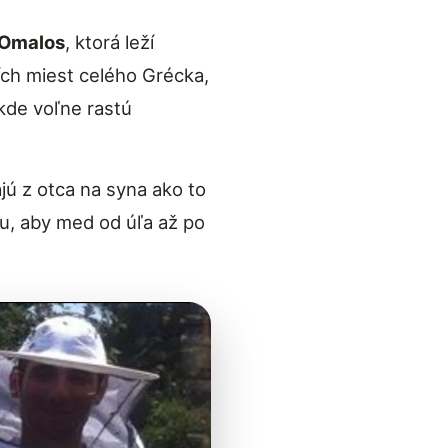
Omalos
, ktorá leží
ších miest celého Grécka,
kde voľne rastú
ú z otca na syna ako to
ku, aby med od úľa až po