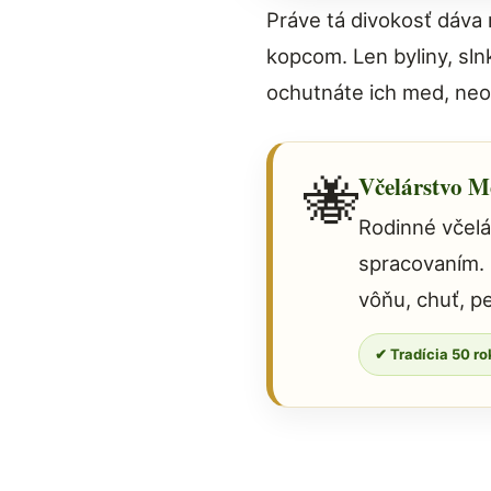
Práve tá divokosť dáva 
kopcom. Len byliny, sln
ochutnáte ich med, neo
🐝
Včelárstvo M
Rodinné včelá
spracovaním. M
vôňu, chuť, p
✔ Tradícia 50 r