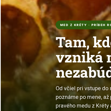
MED Z KRÉTY · PRÍBEH 
Tam, kd
vzniká 
nezabú
Od včiel pri vstupe do 
poznáme po mene, až po
pravého medu z Kréty a 