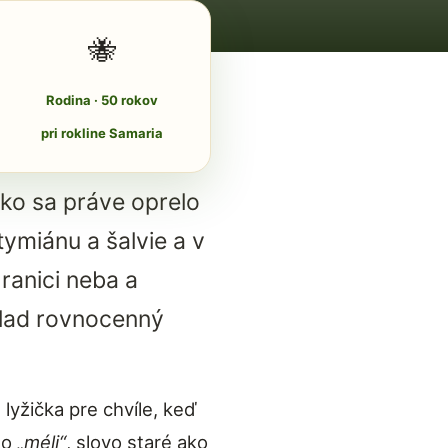
🐝
Rodina · 50 rokov
pri rokline Samaria
ko sa práve oprelo
ymiánu a šalvie a v
ranici neba a
klad rovnocenný
lyžička pre chvíle, keď
ho
„méli“
, slovo staré ako