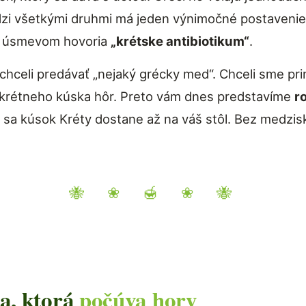
zi všetkými druhmi má jeden výnimočné postavenie
s úsmevom hovoria
„krétske antibiotikum“
.
hceli predávať „nejaký grécky med“. Chceli sme pri
nkrétneho kúska hôr. Preto vám dnes predstavíme
r
 sa kúsok Kréty dostane až na váš stôl. Bez medzisk
🐝 ❀ 🍯 ❀ 🐝
a, ktorá
počúva hory