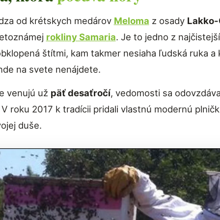
dza od krétskych medárov
Meloma
z osady
Lakko-
svetoznámej
rokliny Samaria
. Je to jedno z najčistej
bklopená štítmi, kam takmer nesiaha ľudská ruka a 
inde na svete nenájdete.
ne venujú už
päť desaťročí
, vedomosti sa odovzdávaj
 V roku 2017 k tradícii pridali vlastnú modernú plnič
vojej duše.