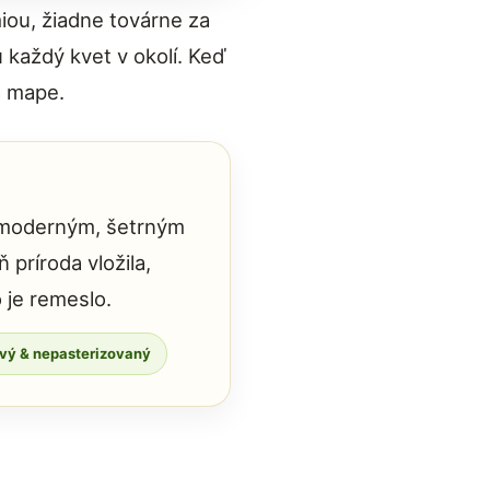
iou, žiadne továrne za
 každý kvet v okolí. Keď
a mape.
a moderným, šetrným
príroda vložila,
 je remeslo.
vý & nepasterizovaný