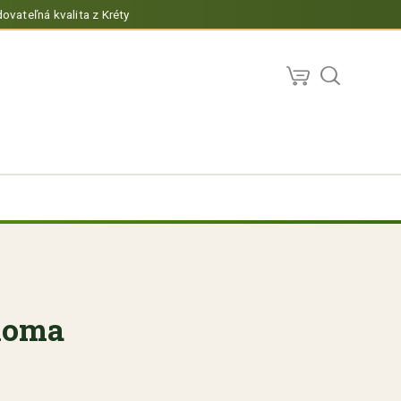
ovateľná kvalita z Kréty
eloma