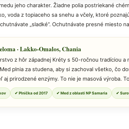
medu jeho charakter. Žiadne polia postriekané chém
ko, voda z topiaceho sa snehu a včely, ktoré poznajú
chutnávate „sladké“. Ochutnávate presné miesto n
eloma · Lakko-Omalos, Chania
rstvo z hôr západnej Kréty s 50-ročnou tradíciou 
ed plnia za studena, aby si zachoval všetko, čo doň 
eľ aj prirodzené enzýmy. To nie je masová výroba. To
okov
✔ Plnička od 2017
✔ Med z oblasti NP Samaria
✔ Suro