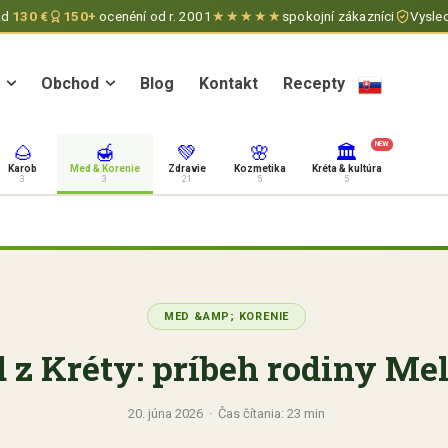
ad
130 €
150+
ocenéní od r. 2001
★★★★★
spokojní zákazníci
Vysled
Obchod
Blog
Kontakt
Recepty
Obchod
Blog
Kontakt
Recepty
NEW
🌰
🍯
💚
🌸
🏛
Karob
Med & Korenie
Zdravie
Kozmetika
Kréta & kultúra
3
3
21
5
5
MED &AMP; KORENIE
 z Kréty: príbeh rodiny M
20. júna 2026 · Čas čítania: 23 min