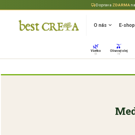
Doprava
ZDARMA
n
O nás
E-shop
O nás
E-shop
🌿
🫒
Všetko
Olivový olej
51
19
Med