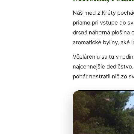
Náš med z Kréty pochá
priamo pri vstupe do 
drsná náhorná plošina o
aromatické byliny, aké 
Včeláreniu sa tu v rodi
najcennejšie dedičstvo.
pohár nestratil nič zo s