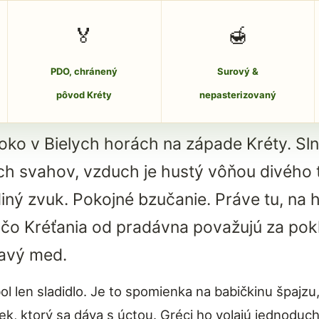
🏅
🍯
PDO, chránený
Surový &
pôvod Kréty
nepasterizovaný
oko v Bielych horách na západe Kréty. Sln
h svahov, vzduch je hustý vôňou divého t
iný zvuk. Pokojné bzučanie. Práve tu, na h
 čo Kréťania od pradávna považujú za po
ravý med.
l len sladidlo. Je to spomienka na babičkinu špajzu, 
rček, ktorý sa dáva s úctou. Gréci ho volajú jednoduc