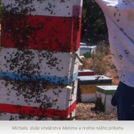
Michalis, duša včelárstva Meloma a hrdina nášho príbehu