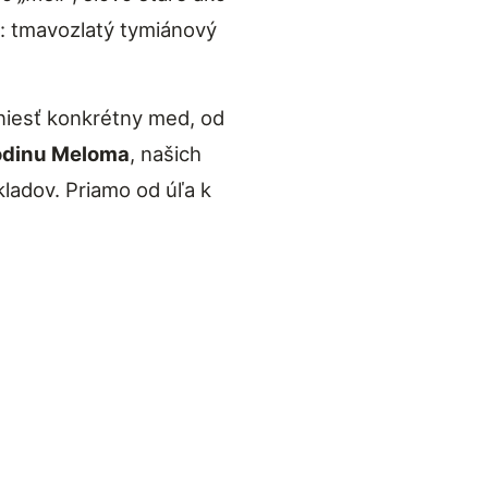
: tmavozlatý tymiánový
niesť konkrétny med, od
odinu Meloma
, našich
ladov. Priamo od úľa k