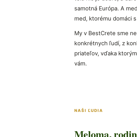
samotná Európa. A med
med, ktorému domáci 
My v BestCrete sme nec
konkrétnych ľudí, z ko
priateľov, vďaka ktorým
vám.
NAŠI ĽUDIA
Meloma, rodin