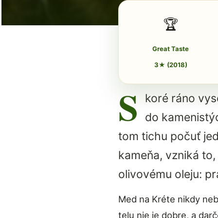
🏆
Great Taste
3★ (2018)
S
koré ráno vys
do kamenistýc
tom tichu počuť jed
kameňa, vzniká to,
olivovému oleju: p
Med na Kréte nikdy nebo
telu nie je dobre, a da