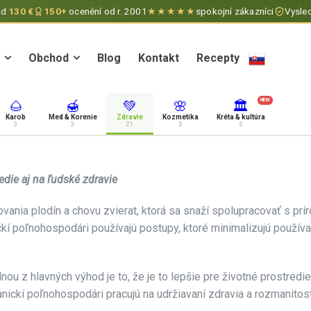
ad
130 €
150+
ocenéní od r. 2001
★★★★★
spokojní zákazníci
Vysled
Obchod
Blog
Kontakt
Recepty
Obchod
Blog
Kontakt
Recepty
NEW
🌰
🍯
💚
🌸
🏛
Karob
Med & Korenie
Zdravie
Kozmetika
Kréta & kultúra
3
3
21
5
5
die aj na ľudské zdravie
nia plodín a chovu zvierat, ktorá sa snaží spolupracovať s príro
kí poľnohospodári používajú postupy, ktoré minimalizujú používan
ou z hlavných výhod je to, že je to lepšie pre životné prostred
nickí poľnohospodári pracujú na udržiavaní zdravia a rozmanitost