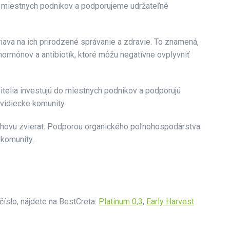
o miestnych podnikov a podporujeme udržateľné
ava na ich prirodzené správanie a zdravie. To znamená,
 hormónov a antibiotík, ktoré môžu negatívne ovplyvniť
telia investujú do miestnych podnikov a podporujú
vidiecke komunity.
chovu zvierat. Podporou organického poľnohospodárstva
 komunity.
číslo, nájdete na BestCreta:
Platinum 0,3
,
Early Harvest