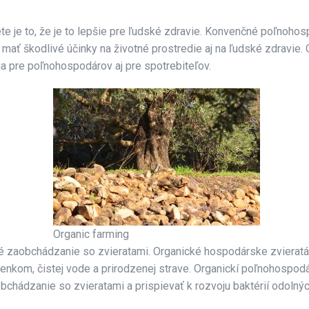
 je to, že je to lepšie pre ľudské zdravie. Konvenčné poľnohos
u mať škodlivé účinky na životné prostredie aj na ľudské zdravie
nia pre poľnohospodárov aj pre spotrebiteľov.
Organic farming
 zaobchádzanie so zvieratami. Organické hospodárske zvieratá 
ienkom, čistej vode a prirodzenej strave. Organickí poľnohospod
bchádzanie so zvieratami a prispievať k rozvoju baktérií odolnýc