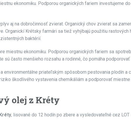
miestnu ekonomiku. Podporou organických fariem investujeme d
yv aj na dobročinnosť zvierat. Organický chov zvierat sa zameri
ve. Organickí Krétsky farmári sa tiež vyhýbajú použitiu rastových
zistentných baktérií.
re miestnu ekonomiku. Podporou organických fariem sa spotrebi
te sú často menšieho rozsahu a rodinné, čo pomáha podporovať 
 a environmentálne priateľským spôsobom pestovania plodín a 
riziko škodlivého vystavenia chemikáliám a podporovať miestne
ý olej z Kréty
Kréty
, lisované do 12 hodín po zbere a vysledovateľné cez LOT 