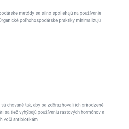
podárske metódy sa silno spoliehajú na používanie
. Organické poľnohospodárske praktiky minimalizujú
sú chované tak, aby sa zdôrazňovali ich prirodzené
ári sa tiež vyhýbajú používaniu rastových hormónov a
h voči antibiotikám.