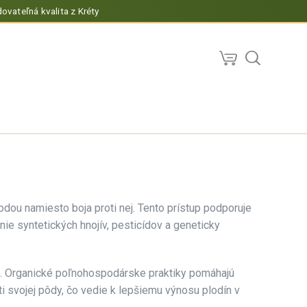
ovateľná kvalita z Kréty
dou namiesto boja proti nej. Tento prístup podporuje
ie syntetických hnojív, pesticídov a geneticky
ie. Organické poľnohospodárske praktiky pomáhajú
i svojej pôdy, čo vedie k lepšiemu výnosu plodín v