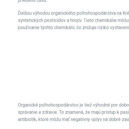
priebehu času.
Ďalšou výhodou organického poľnohospodárstva na Kréte
syntetických pesticídov a hnojív. Tieto chemikálie môž
používanie týchto chemikálií, čo znižuje riziko vystave
Organické poľnohospodárstvo je tiež výhodné pre dobré
správanie a zdravie. To znamená, že majú prístup k pas
antibiotík, ktoré môžu mať negatívny vplyv na dobré zao