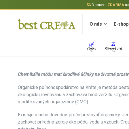
Doprava
ZDARMA
n
O nás
E-shop
O nás
E-shop
🌿
🫒
Všetko
Olivový olej
51
19
Chemikálie môžu mať škodlivé účinky na životné prostre
Organické poľnohospodárstvo na Kréte je metóda pestova
ekologickú rovnováhu a zachováva biodiverzitu. Organic
modifikovaných organizmov (GMO).
Existuje mnoho dôvodov, prečo pestovať organicky. Jedn
zachovať prírodné zdroje ako pôdu, vodu a vzduch. Orga