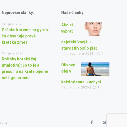
Najnovšie články:
Naše články:
14. júla 2026
Ako si
Grécke korenie na gyros:
vybrať
čo obsahuje pravá
najefektívnejšiu
krétska zmes
starostlivosť o pleť
14. júla 2026
11. novembra 2025 |
1
Krétsky horský čaj
Olivový
(malotira): čo to je a
olej v
prečo ho na Kréte pijeme
celé generácie
každodennej kuchyni
15. októbra 2025 |
1
ajov