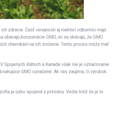
 zdravie. Časť verejnosti aj niektorí odborníci majú
ia sa obávajú konzumácie GMO, iní sa obávajú, že GMO
ších chemikálií na ich zničenie. Tento proces môže mať
. V Spojených štátoch a Kanade však nie je označovanie
y obsahujúce GMO označené. Ak vás zaujíma, či výrobok
fia je úzko spojená z prírodou. Vedia totiž že je to