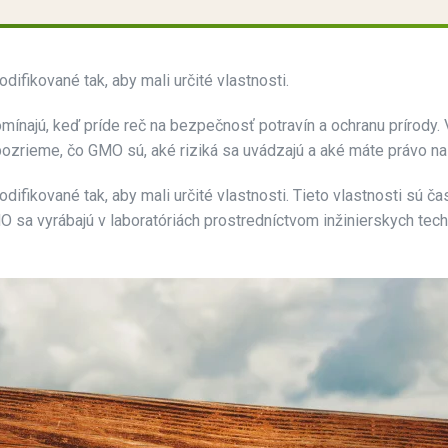
fikované tak, aby mali určité vlastnosti.
najú, keď príde reč na bezpečnosť potravín a ochranu prírody. 
ozrieme, čo GMO sú, aké riziká sa uvádzajú a aké máte právo na
fikované tak, aby mali určité vlastnosti. Tieto vlastnosti sú č
 sa vyrábajú v laboratóriách prostredníctvom inžinierskych tec