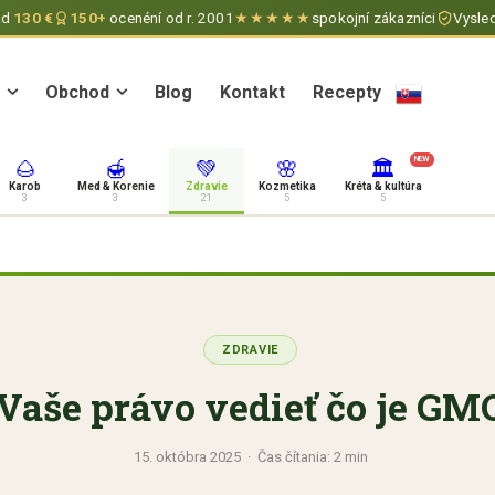
ad
130 €
150+
ocenéní od r. 2001
★★★★★
spokojní zákazníci
Vysled
Obchod
Blog
Kontakt
Recepty
Obchod
Blog
Kontakt
Recepty
NEW
🌰
🍯
💚
🌸
🏛
Karob
Med & Korenie
Zdravie
Kozmetika
Kréta & kultúra
3
3
21
5
5
ZDRAVIE
Vaše právo vedieť čo je GM
15. októbra 2025 · Čas čítania: 2 min