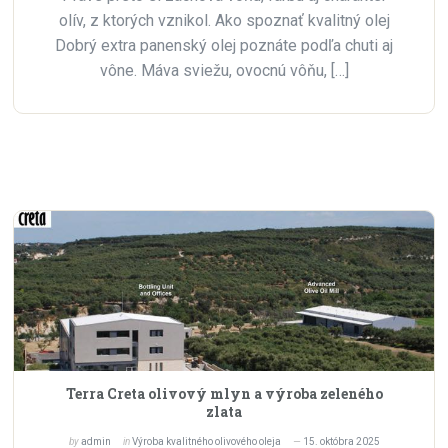
olív, z ktorých vznikol. Ako spoznať kvalitný olej
Dobrý extra panenský olej poznáte podľa chuti aj
vône. Máva sviežu, ovocnú vôňu, […]
Terra Creta olivový mlyn a výroba zeleného
zlata
by
admin
in
Výroba kvalitného olivového oleja
15. októbra 2025