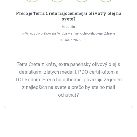
Prečo je Terra Creta najocenenejší olivový olej na
svete?
by
admin
in
Výhody olivového oleja
,
Výroba kvalitného olivového oleja
,
Zdravie
31. mája 2026
Terra Creta z Kréty, extra panenský olivový olej s
desiatkami zlatých medailí, PDO certifikátom a
LOT kódom. Prečo ho odborníci považujú za jeden
z najlepších na svete a prečo by ste ho mali
ochutnať?