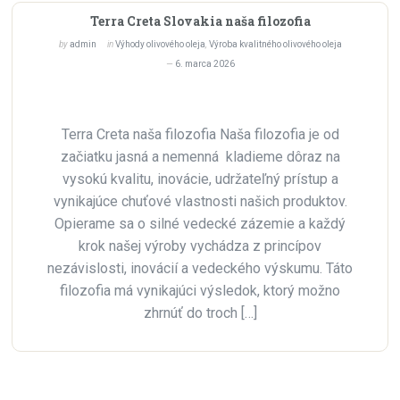
Terra Creta Slovakia naša filozofia
by
admin
in
Výhody olivového oleja
,
Výroba kvalitného olivového oleja
6. marca 2026
Terra Creta naša filozofia Naša filozofia je od
začiatku jasná a nemenná kladieme dôraz na
vysokú kvalitu, inovácie, udržateľný prístup a
vynikajúce chuťové vlastnosti našich produktov.
Opierame sa o silné vedecké zázemie a každý
krok našej výroby vychádza z princípov
nezávislosti, inovácií a vedeckého výskumu. Táto
filozofia má vynikajúci výsledok, ktorý možno
zhrnúť do troch […]