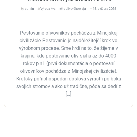
by
admin
in
Výroba kvalitného olivového oleja
15. októbra 2025
Pestovanie olivovníkov pochádza z Minojskej
civilizácie Pestovanie je najdôležitejší krok vo
výrobnom procese. Sme hrdí na to, že žijeme v
krajine, kde pestovanie olív siaha až do 4000
rokov p.n.l. (prvá dokumentácia o pestovaní
olivovníkov pochádza z Minojskej civilizácie).
Krétsky poľnohospodári doslova vyrástli po boku
svojich stromov a ako už tradične, pôda sa dedí z
[…]