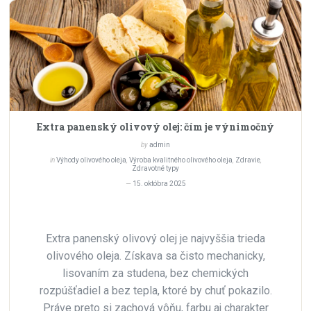
Extra panenský olivový olej: čím je výnimočný
by
admin
in
Výhody olivového oleja
,
Výroba kvalitného olivového oleja
,
Zdravie
,
Zdravotné typy
15. októbra 2025
Extra panenský olivový olej je najvyššia trieda
olivového oleja. Získava sa čisto mechanicky,
lisovaním za studena, bez chemických
rozpúšťadiel a bez tepla, ktoré by chuť pokazilo.
Práve preto si zachová vôňu, farbu aj charakter