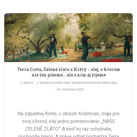
Terra Creta, Zelené zlato z Kréty - olej, o ktorom
nie len píšeme… ale s ním aj žijeme
by
admin
in
Výhody olivového oleja
,
Výroba kvalitného olivového oleja
26. novembra 2025
Na západnej Kréte, v oblasti Kolymvari, majú pre
svoj olivový olej jedno pomenovanie: „NAŠE
ZELENÉ ZLATO“. A keď ho raz ochutnáte,
pochopíte prečo. A práve odtiaľ pochádza Terra