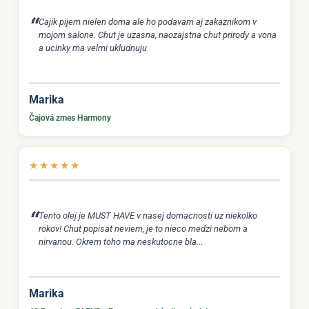
Cajik pijem nielen doma ale ho podavam aj zakaznikom v
mojom salone. Chut je uzasna, naozajstna chut prirody a vona
a ucinky ma velmi ukludnuju
Marika
Čajová zmes Harmony
★
★
★
★
★
Tento olej je MUST HAVE v nasej domacnosti uz niekolko
rokov! Chut popisat neviem, je to nieco medzi nebom a
nirvanou. Okrem toho ma neskutocne bla...
Marika