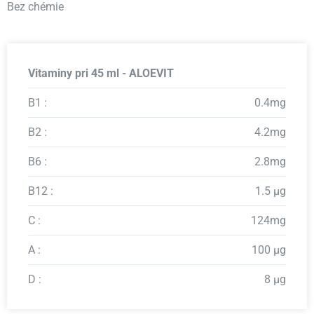
Bez chémie
Vitaminy pri 45 ml - ALOEVIT
B1 :
0.4mg
B2 :
4.2mg
B6 :
2.8mg
B12 :
1.5 μg
C :
124mg
A :
100 μg
D :
8 μg