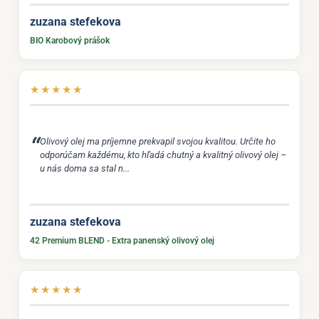
zuzana stefekova
BIO Karobový prášok
★
★
★
★
★
Olivový olej ma príjemne prekvapil svojou kvalitou. Určite ho
odporúčam každému, kto hľadá chutný a kvalitný olivový olej –
u nás doma sa stal n...
zuzana stefekova
42 Premium BLEND - Extra panenský olivový olej
★
★
★
★
★