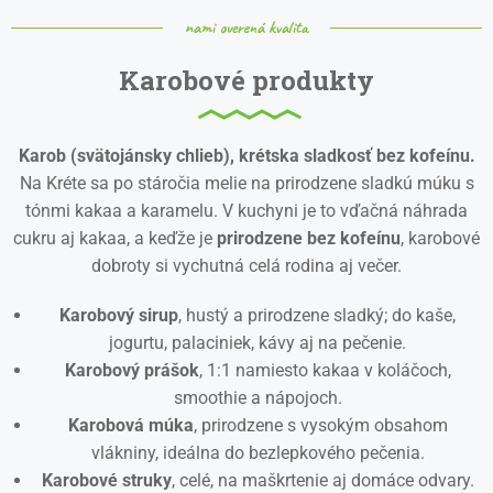
nami overená kvalita
Karobové produkty
Karob (svätojánsky chlieb), krétska sladkosť bez kofeínu.
Na Kréte sa po stáročia melie na prirodzene sladkú múku s
tónmi kakaa a karamelu. V kuchyni je to vďačná náhrada
cukru aj kakaa, a keďže je
prirodzene bez kofeínu
, karobové
dobroty si vychutná celá rodina aj večer.
Karobový sirup
, hustý a prirodzene sladký; do kaše,
jogurtu, palaciniek, kávy aj na pečenie.
Karobový prášok
, 1:1 namiesto kakaa v koláčoch,
smoothie a nápojoch.
Karobová múka
, prirodzene s vysokým obsahom
vlákniny, ideálna do bezlepkového pečenia.
Karobové struky
, celé, na maškrtenie aj domáce odvary.