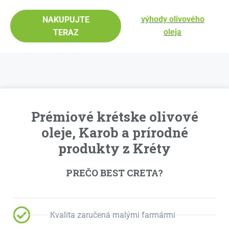
výhody olivového
NAKUPUJTE
oleja
TERAZ
Prémiové krétske olivové
oleje, Karob a prírodné
produkty z Kréty
PREČO BEST CRETA?
Kvalita zaručená malými farmármi