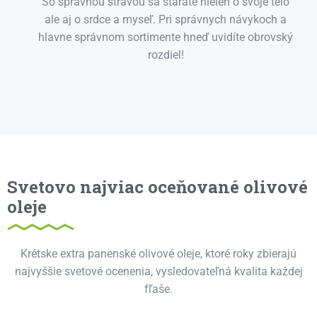
So správnou stravou sa staráte nielen o svoje telo
ale aj o srdce a myseľ. Pri správnych návykoch a
hlavne správnom sortimente hneď uvidíte obrovský
rozdiel!
Svetovo najviac oceňované olivové
oleje
Krétske extra panenské olivové oleje, ktoré roky zbierajú
najvyššie svetové ocenenia, vysledovateľná kvalita každej
fľaše.