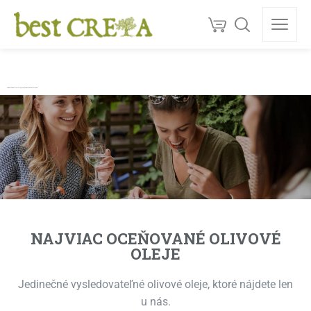
Doprava
ZDARMA
nad 130 €
150+
ocenéní
★★★★★
5,0
Kvalita z Kréty
Prémiové krétske olivové oleje, Karob a prírodné produkty | Best Creta
jednotka na trhu
NAJVIAC OCEŇOVANÉ OLIVOVÉ
OLEJE
Jedinečné vysledovateľné olivové oleje, ktoré nájdete len
u nás.