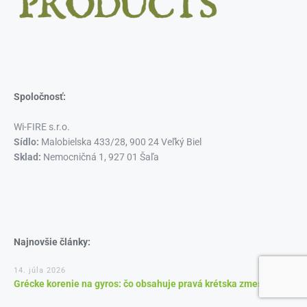
Spoločnosť:
Wi-FIRE s.r.o.
Sídlo:
Malobielska 433/28, 900 24 Veľký Biel
Sklad:
Nemocničná 1, 927 01 Šaľa
Najnovšie články:
14. júla 2026
Grécke korenie na gyros: čo obsahuje pravá krétska zmes