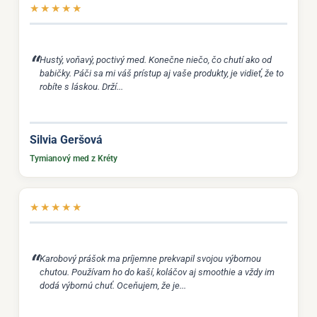
★
★
★
★
★
Hustý, voňavý, poctivý med. Konečne niečo, čo chutí ako od
babičky. Páči sa mi váš prístup aj vaše produkty, je vidieť, že to
robíte s láskou. Drží...
Silvia Geršová
Tymianový med z Kréty
★
★
★
★
★
Karobový prášok ma príjemne prekvapil svojou výbornou
chutou. Používam ho do kaší, koláčov aj smoothie a vždy im
dodá výbornú chuť. Oceňujem, že je...