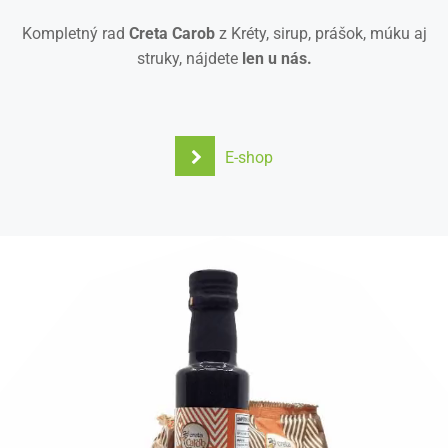
Kompletný rad
Creta Carob
z Kréty, sirup, prášok, múku aj
struky, nájdete
len u nás.
E-shop