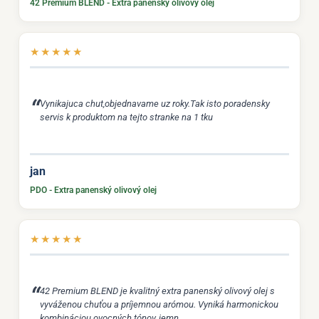
42 Premium BLEND - Extra panenský olivový olej
★
★
★
★
★
Vynikajuca chut,objednavame uz roky.Tak isto poradensky
servis k produktom na tejto stranke na 1 tku
jan
PDO - Extra panenský olivový olej
★
★
★
★
★
42 Premium BLEND je kvalitný extra panenský olivový olej s
vyváženou chuťou a príjemnou arómou. Vyniká harmonickou
kombináciou ovocných tónov, jemn...