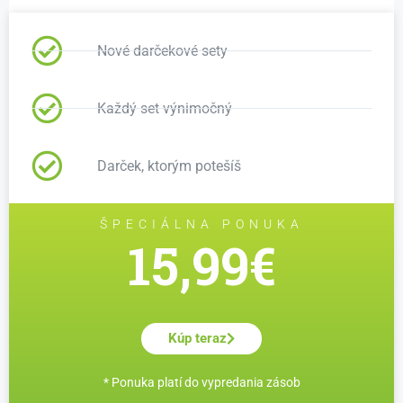
Nové darčekové sety
Každý set výnimočný
Darček, ktorým potešíš
ŠPECIÁLNA PONUKA
15,99€
Kúp teraz
* Ponuka platí do vypredania zásob