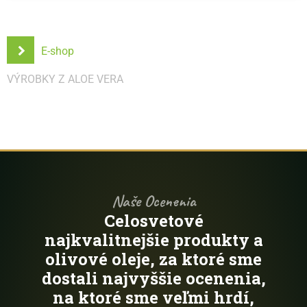
E-shop
VÝROBKY Z ALOE VERA
Naše Ocenenia
Celosvetové
najkvalitnejšie produkty a
olivové oleje, za ktoré sme
dostali najvyššie ocenenia,
na ktoré sme veľmi hrdí,